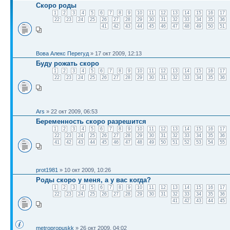
Скоро роды
1
2
3
4
5
6
7
8
9
10
11
12
13
14
15
16
17
22
23
24
25
26
27
28
29
30
31
32
33
34
35
36
41
42
43
44
45
46
47
48
49
50
51
Вова Алекс Перегуд
» 17 окт 2009, 12:13
Буду рожать скоро
1
2
3
4
5
6
7
8
9
10
11
12
13
14
15
16
17
22
23
24
25
26
27
28
29
30
31
32
33
34
35
36
Ars
» 22 окт 2009, 06:53
Беременность скоро разрешится
1
2
3
4
5
6
7
8
9
10
11
12
13
14
15
16
17
22
23
24
25
26
27
28
29
30
31
32
33
34
35
36
41
42
43
44
45
46
47
48
49
50
51
52
53
54
55
prot1981
» 10 окт 2009, 10:26
Роды скоро у меня, а у вас когда?
1
2
3
4
5
6
7
8
9
10
11
12
13
14
15
16
17
22
23
24
25
26
27
28
29
30
31
32
33
34
35
36
41
42
43
44
45
metropropuskk
» 26 окт 2009, 04:02