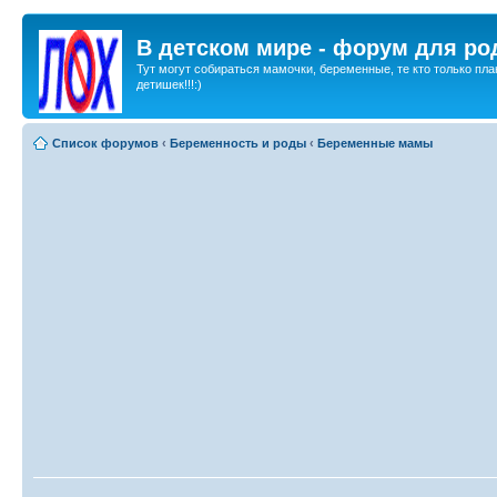
В детском мире - форум для ро
Тут могут собираться мамочки, беременные, те кто только пла
детишек!!!:)
Список форумов
‹
Беременность и роды
‹
Беременные мамы