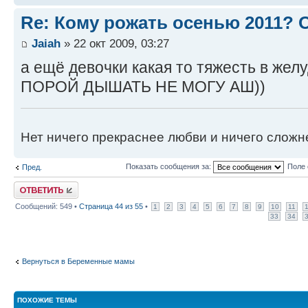
Re: Кому рожать осенью 2011?
Jaiah
» 22 окт 2009, 03:27
а ещё девочки какая то тяжесть в желу
ПОРОЙ ДЫШАТЬ НЕ МОГУ АШ))
Нет ничего прекраснее любви и ничего сложн
Показать сообщения за:
Поле 
Пред.
Ответить
Сообщений: 549 •
Страница
44
из
55
•
1
2
3
4
5
6
7
8
9
10
11
33
34
Вернуться в Беременные мамы
ПОХОЖИЕ ТЕМЫ