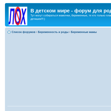
В детском мире - форум для ро
Тут могут собираться мамочки, беременные, те кто только пла
детишек!!!:)
Список форумов
‹
Беременность и роды
‹
Беременные мамы