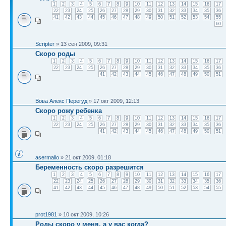
1
2
3
4
5
6
7
8
9
10
11
12
13
14
15
16
17
22
23
24
25
26
27
28
29
30
31
32
33
34
35
36
41
42
43
44
45
46
47
48
49
50
51
52
53
54
55
60
Scripter
» 13 сен 2009, 09:31
Скоро роды
1
2
3
4
5
6
7
8
9
10
11
12
13
14
15
16
17
22
23
24
25
26
27
28
29
30
31
32
33
34
35
36
41
42
43
44
45
46
47
48
49
50
51
Вова Алекс Перегуд
» 17 окт 2009, 12:13
Скоро рожу ребенка
1
2
3
4
5
6
7
8
9
10
11
12
13
14
15
16
17
22
23
24
25
26
27
28
29
30
31
32
33
34
35
36
41
42
43
44
45
46
47
48
49
50
51
asermallo
» 21 окт 2009, 01:18
Беременность скоро разрешится
1
2
3
4
5
6
7
8
9
10
11
12
13
14
15
16
17
22
23
24
25
26
27
28
29
30
31
32
33
34
35
36
41
42
43
44
45
46
47
48
49
50
51
52
53
54
55
prot1981
» 10 окт 2009, 10:26
Роды скоро у меня, а у вас когда?