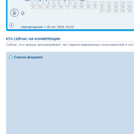
1
2
3
4
5
6
7
8
9
10
11
12
13
14
15
16
17
22
23
24
25
26
27
28
29
30
31
32
33
34
35
36
41
42
43
44
45
metropropuskk
» 26 окт 2009, 04:02
КТО СЕЙЧАС НА КОНФЕРЕНЦИИ
Сейчас этот форум просматривают: нет зарегистрированных пользователей и гост
Список форумов