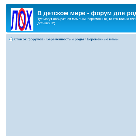
В детском мире - форум для ро
Тут могут собираться мамочки, беременные, те кто только пла
детишек!!!:)
Список форумов
‹
Беременность и роды
‹
Беременные мамы