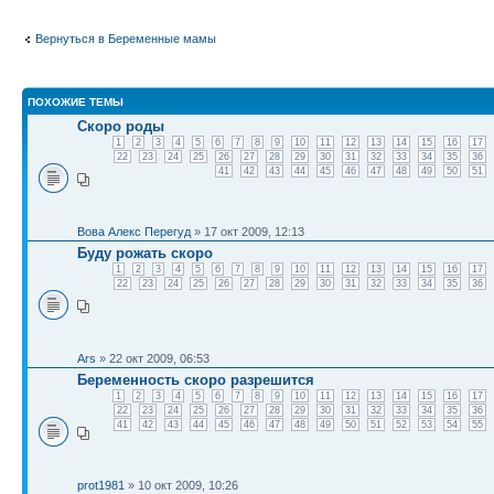
Вернуться в Беременные мамы
ПОХОЖИЕ ТЕМЫ
Скоро роды
1
2
3
4
5
6
7
8
9
10
11
12
13
14
15
16
17
22
23
24
25
26
27
28
29
30
31
32
33
34
35
36
41
42
43
44
45
46
47
48
49
50
51
Вова Алекс Перегуд
» 17 окт 2009, 12:13
Буду рожать скоро
1
2
3
4
5
6
7
8
9
10
11
12
13
14
15
16
17
22
23
24
25
26
27
28
29
30
31
32
33
34
35
36
Ars
» 22 окт 2009, 06:53
Беременность скоро разрешится
1
2
3
4
5
6
7
8
9
10
11
12
13
14
15
16
17
22
23
24
25
26
27
28
29
30
31
32
33
34
35
36
41
42
43
44
45
46
47
48
49
50
51
52
53
54
55
prot1981
» 10 окт 2009, 10:26