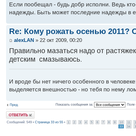
Если пообещал - будь добр исполни. Ведь кто
надежды. Быть может последние надежды в е
Re: Кому рожать осенью 2011?
alexLAN
» 22 окт 2009, 00:20
Правильно мазаться надо от растяжек
детским смазываюсь.
И вроде бы нет ничего особенного в человеке
выделяется внешностью - но тебя по нему лом
Показать сообщения за:
Поле 
Пред.
Ответить
Сообщений: 549 •
Страница
33
из
55
•
1
2
3
4
5
6
7
8
9
10
11
33
34