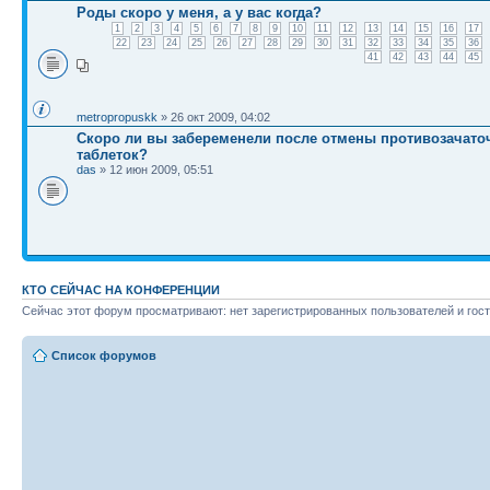
Роды скоро у меня, а у вас когда?
1
2
3
4
5
6
7
8
9
10
11
12
13
14
15
16
17
22
23
24
25
26
27
28
29
30
31
32
33
34
35
36
41
42
43
44
45
metropropuskk
» 26 окт 2009, 04:02
Скоро ли вы забеременели после отмены противозачат
таблеток?
das
» 12 июн 2009, 05:51
КТО СЕЙЧАС НА КОНФЕРЕНЦИИ
Сейчас этот форум просматривают: нет зарегистрированных пользователей и гост
Список форумов