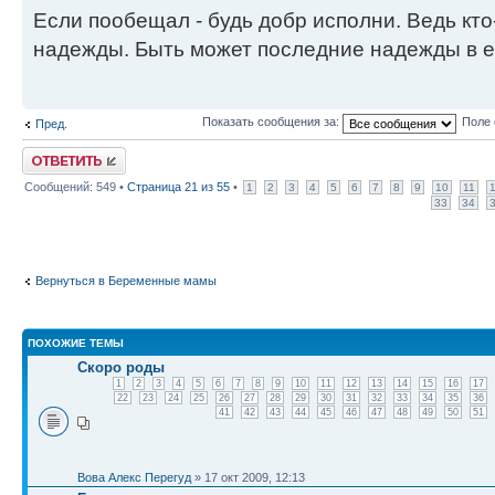
Если пообещал - будь добр исполни. Ведь кто
надежды. Быть может последние надежды в е
Показать сообщения за:
Поле 
Пред.
Ответить
Сообщений: 549 •
Страница
21
из
55
•
1
2
3
4
5
6
7
8
9
10
11
33
34
Вернуться в Беременные мамы
ПОХОЖИЕ ТЕМЫ
Скоро роды
1
2
3
4
5
6
7
8
9
10
11
12
13
14
15
16
17
22
23
24
25
26
27
28
29
30
31
32
33
34
35
36
41
42
43
44
45
46
47
48
49
50
51
Вова Алекс Перегуд
» 17 окт 2009, 12:13