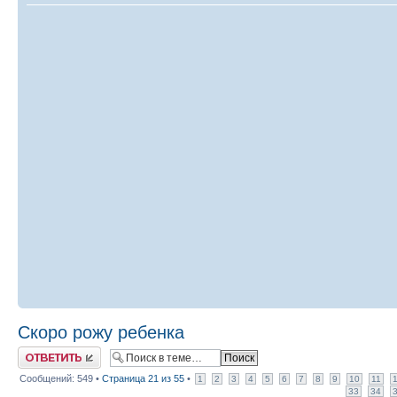
Скоро рожу ребенка
Ответить
Сообщений: 549 •
Страница
21
из
55
•
1
2
3
4
5
6
7
8
9
10
11
33
34