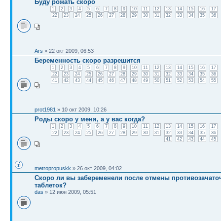
Буду рожать скоро
1
2
3
4
5
6
7
8
9
10
11
12
13
14
15
16
17
22
23
24
25
26
27
28
29
30
31
32
33
34
35
36
Ars
» 22 окт 2009, 06:53
Беременность скоро разрешится
1
2
3
4
5
6
7
8
9
10
11
12
13
14
15
16
17
22
23
24
25
26
27
28
29
30
31
32
33
34
35
36
41
42
43
44
45
46
47
48
49
50
51
52
53
54
55
prot1981
» 10 окт 2009, 10:26
Роды скоро у меня, а у вас когда?
1
2
3
4
5
6
7
8
9
10
11
12
13
14
15
16
17
22
23
24
25
26
27
28
29
30
31
32
33
34
35
36
41
42
43
44
45
metropropuskk
» 26 окт 2009, 04:02
Скоро ли вы забеременели после отмены противозачат
таблеток?
das
» 12 июн 2009, 05:51