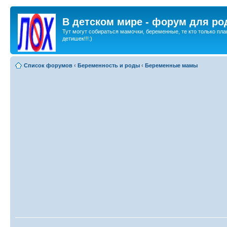
В детском мире - форум для ро
Тут могут собираться мамочки, беременные, те кто только пла
детишек!!!:)
Список форумов
‹
Беременность и роды
‹
Беременные мамы