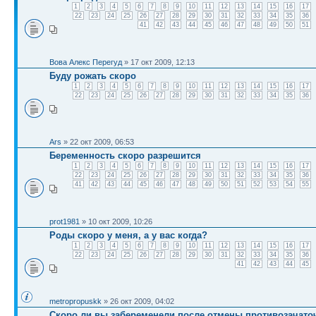
1
2
3
4
5
6
7
8
9
10
11
12
13
14
15
16
17
22
23
24
25
26
27
28
29
30
31
32
33
34
35
36
41
42
43
44
45
46
47
48
49
50
51
Вова Алекс Перегуд
» 17 окт 2009, 12:13
Буду рожать скоро
1
2
3
4
5
6
7
8
9
10
11
12
13
14
15
16
17
22
23
24
25
26
27
28
29
30
31
32
33
34
35
36
Ars
» 22 окт 2009, 06:53
Беременность скоро разрешится
1
2
3
4
5
6
7
8
9
10
11
12
13
14
15
16
17
22
23
24
25
26
27
28
29
30
31
32
33
34
35
36
41
42
43
44
45
46
47
48
49
50
51
52
53
54
55
prot1981
» 10 окт 2009, 10:26
Роды скоро у меня, а у вас когда?
1
2
3
4
5
6
7
8
9
10
11
12
13
14
15
16
17
22
23
24
25
26
27
28
29
30
31
32
33
34
35
36
41
42
43
44
45
metropropuskk
» 26 окт 2009, 04:02
Скоро ли вы забеременели после отмены противозачат