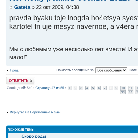
Gateta
» 22 окт 2009, 04:38
pravda byaku toje inogda ho4etsya syest)
kartofel fri uje mesyz navernoe, a v4era 
Мы с любимым уже несколько лет вместе! И это 
мало!"
Показать сообщения за:
Поле 
Пред.
Ответить
Сообщений: 549 •
Страница
47
из
55
•
1
2
3
4
5
6
7
8
9
10
11
33
34
Вернуться в Беременные мамы
ПОХОЖИЕ ТЕМЫ
Скоро роды