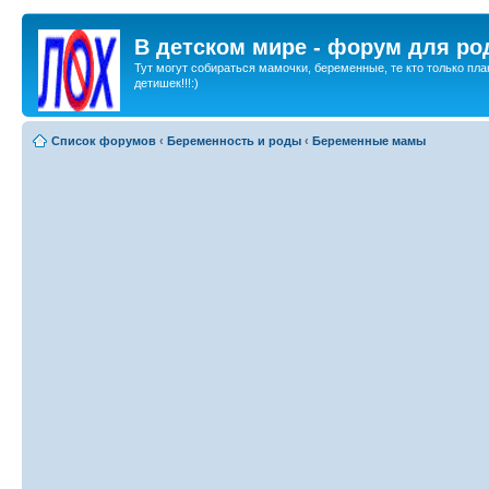
В детском мире - форум для ро
Тут могут собираться мамочки, беременные, те кто только пла
детишек!!!:)
Список форумов
‹
Беременность и роды
‹
Беременные мамы