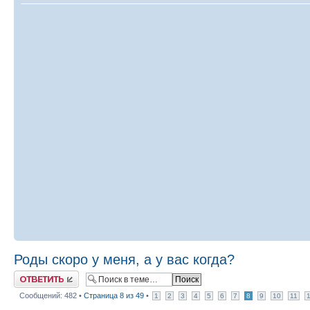
Роды скоро у меня, а у вас когда?
Ответить
Сообщений: 482 •
Страница
8
из
49
•
1
2
3
4
5
6
7
8
9
10
11