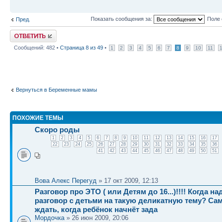
Показать сообщения за:
Поле 
Пред.
Ответить
Сообщений: 482 •
Страница
8
из
49
•
1
2
3
4
5
6
7
8
9
10
11
Вернуться в Беременные мамы
ПОХОЖИЕ ТЕМЫ
Скоро роды
1
2
3
4
5
6
7
8
9
10
11
12
13
14
15
16
17
22
23
24
25
26
27
28
29
30
31
32
33
34
35
36
41
42
43
44
45
46
47
48
49
50
51
Вова Алекс Перегуд
» 17 окт 2009, 12:13
Разговор про ЭТО ( или Детям до 16...)!!!! Когда н
разговор с детьми на такую деликатную тему? Са
ждать, когда ребёнок начнёт зада
Мордочка
» 26 июн 2009, 20:06