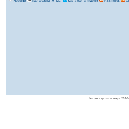
Новости
Карта сайта (HTML)
Карта сайта(индекс)
RSS поток
Сп
Форум в детском мире 2010