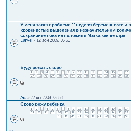
У меня такая проблема.11неделя беременности и 
кровенистые выделения в незначительном колич
сохраниние пока не положили.Матка как не стра
Danyel
» 12 июн 2009, 05:51
Буду рожать скоро
1
2
3
4
5
6
7
8
9
10
11
12
13
14
15
16
17
22
23
24
25
26
27
28
29
30
31
32
33
34
35
36
Ars
» 22 окт 2009, 06:53
Скоро рожу ребенка
1
2
3
4
5
6
7
8
9
10
11
12
13
14
15
16
17
22
23
24
25
26
27
28
29
30
31
32
33
34
35
36
41
42
43
44
45
46
47
48
49
50
51