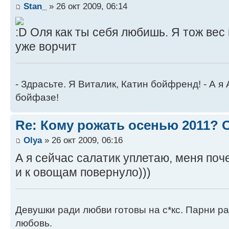
Stan_
» 26 окт 2009, 06:14
Оля как ты себя любишь. Я тож вес
уже ворчит
- Здрасьте. Я Виталик, Катин бойфренд! - А я
бойфазе!
Re: Кому рожать осенью 2011?
Оlya
» 26 окт 2009, 06:16
А я сейчас салатик уплетаю, меня поч
и к овощам повернуло)))
Девушки ради любви готовы на с*кс. Парни ра
любовь.