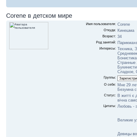
Corene в детском мире
Имя пользователя:
Corene
Откуда:
Кинешма
Возраст:
34
Род занятий:
Парикмах
Интересы:
Техника, 
Средневек
Бонистика
Странные 
Букинисти
Сладкое, 
Группы:
О себе:
Мне 29 лет
Безумна с
Статус:
В житті є 
вічна само
Цитаты:
Любовь - 
Великие у
Девицы во