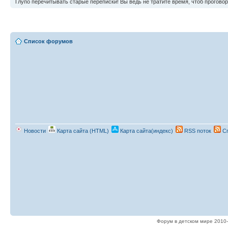
Глупо перечитывать старые переписки! Вы ведь не тратите время, чтоб проговор
Список форумов
Новости
Карта сайта (HTML)
Карта сайта(индекс)
RSS поток
Сп
Форум в детском мире 2010