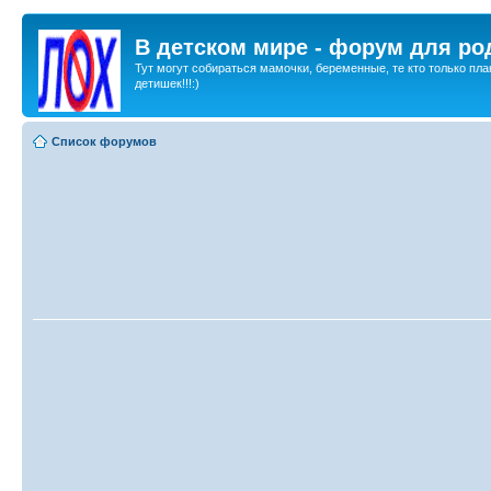
В детском мире - форум для ро
Тут могут собираться мамочки, беременные, те кто только пла
детишек!!!:)
Список форумов