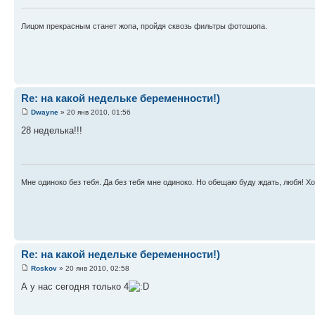
Лицом прекрасным станет жопа, пройдя сквозь фильтры фотошопа.
Re: на какой недельке беременности!)
Dwayne
» 20 янв 2010, 01:56
28 неделька!!!
Мне одиноко без тебя. Да без тебя мне одиноко. Но обещаю буду ждать, любя! Хот
Re: на какой недельке беременности!)
Roskov
» 20 янв 2010, 02:58
А у нас сегодня только 4