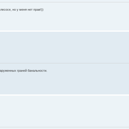
есосе, но у меня нет прав!))
наруженных граней банальности.