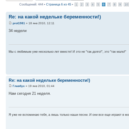
Сообщений: 444 •
Страница
6
из
45
•
1
2
3
4
5
6
7
8
9
10
Re: на какой недельке беременности!)
prot1981
» 18 янв 2010, 12:11
34 недели
Мы с любимым уже несколько лет вместе! И это не "так долго!", это "так мало!"
Re: на какой недельке беременности!)
Главбух
» 19 янв 2010, 01:44
Нам сегодня 21 неделя.
Я уже не вспоминаю тебя, а лишь только наши песни. И они все еще играют в м