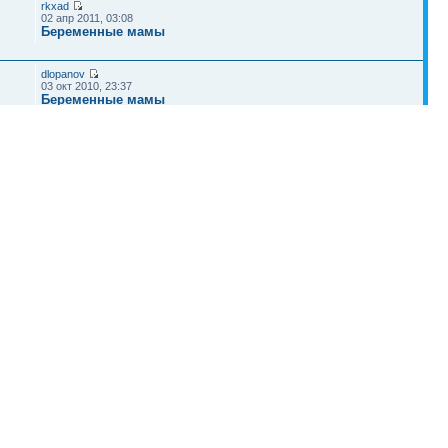
rkxad
02 апр 2011, 03:08
Беременные мамы
dlopanov
03 окт 2010, 23:37
Беременные мамы
Kodee
08 июл 2009, 00:45
Беременные мамы
Наша команда
•
Удалить cookies конференции
• Часовой пояс: UTC + 4 часа