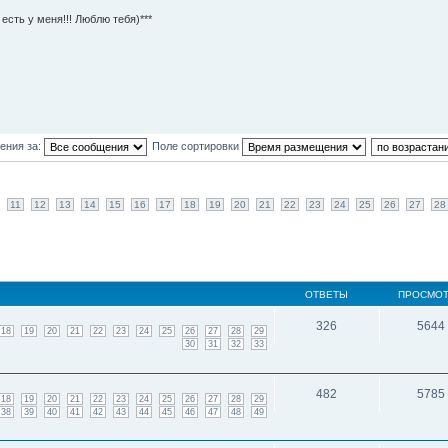
есть у меня!!! Люблю тебя)***
ения за:
Поле сортировки
11
12
13
14
15
16
17
18
19
20
21
22
23
24
25
26
27
28
ОТВЕТЫ
ПРОСМО
326
5644
18
19
20
21
22
23
24
25
26
27
28
29
30
31
32
33
482
5785
18
19
20
21
22
23
24
25
26
27
28
29
38
39
40
41
42
43
44
45
46
47
48
49