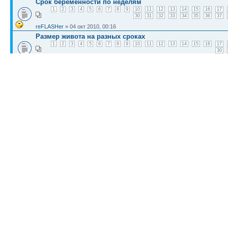
Срок беременности по неделям
1
2
3
4
5
6
7
8
9
10
11
12
13
14
15
16
17
30
31
32
33
34
35
36
37
reFLASHer
» 04 окт 2010, 00:16
Размер живота на разных сроках
1
2
3
4
5
6
7
8
9
10
11
12
13
14
15
16
17
30
Sawyer
» 02 окт 2010, 01:50
Я в ожидание чуда:-)!Срок 33-34недели,жду сынишку:-):-):-)
simplelanet
» 30 июн 2009, 06:17
КТО СЕЙЧАС НА КОНФЕРЕНЦИИ
Сейчас этот форум просматривают: нет зарегистрированных пользователей и гост
Список форумов
Новости
Карта сайта (HTML)
Карта сайта(индекс)
RSS поток
Сп