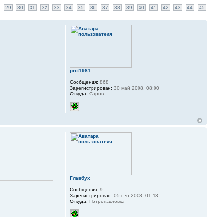
29
30
31
32
33
34
35
36
37
38
39
40
41
42
43
44
45
prot1981
Сообщения:
868
Зарегистрирован:
30 май 2008, 08:00
Откуда:
Саров
Главбух
Сообщения:
9
Зарегистрирован:
05 сен 2008, 01:13
Откуда:
Петропавловка