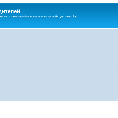
дителей
ирует стать мамой и все все все кто любит детишек!!!:)