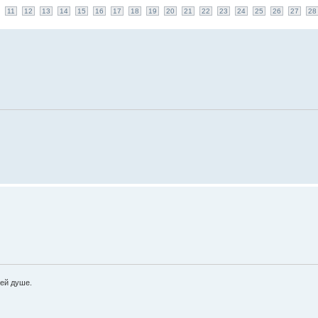
11
12
13
14
15
16
17
18
19
20
21
22
23
24
25
26
27
28
оей душе.