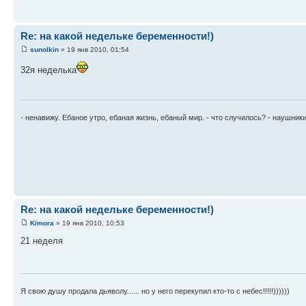
Re: на какой недельке беременности!)
sunolkin
» 19 янв 2010, 01:54
32я неделька
- ненавижу. Ебаное утро, ебаная жизнь, ебаный мир. - что случилось? - наушник
Re: на какой недельке беременности!)
Kimora
» 19 янв 2010, 10:53
21 неделя
Я свою душу продала дьяволу...... но у него перекупил кто-то с небес!!!!!))))))