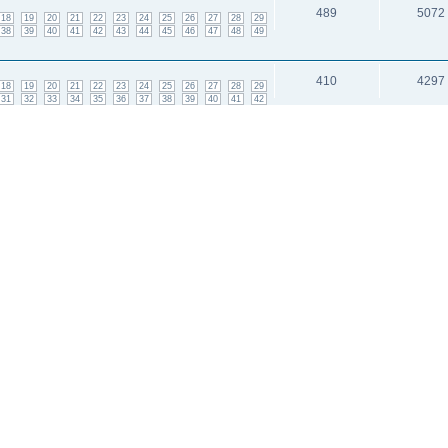
489
5072
18
19
20
21
22
23
24
25
26
27
28
29
38
39
40
41
42
43
44
45
46
47
48
49
410
4297
18
19
20
21
22
23
24
25
26
27
28
29
31
32
33
34
35
36
37
38
39
40
41
42
!
5
399
и: 1
исок каналов