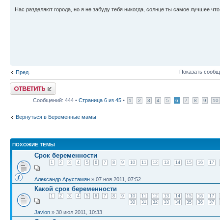
Нас разделяют города, но я не забуду тебя никогда, солнце ты самое лучшее что 
Показать сообщ
Пред.
Ответить
Сообщений: 444 •
Страница
6
из
45
•
1
2
3
4
5
6
7
8
9
10
Вернуться в Беременные мамы
ПОХОЖИЕ ТЕМЫ
Срок беременности
1
2
3
4
5
6
7
8
9
10
11
12
13
14
15
16
17
Александр Арустамян
» 07 ноя 2011, 07:52
Какой срок беременности
1
2
3
4
5
6
7
8
9
10
11
12
13
14
15
16
17
30
31
32
33
34
35
36
37
Javion
» 30 июл 2011, 10:33