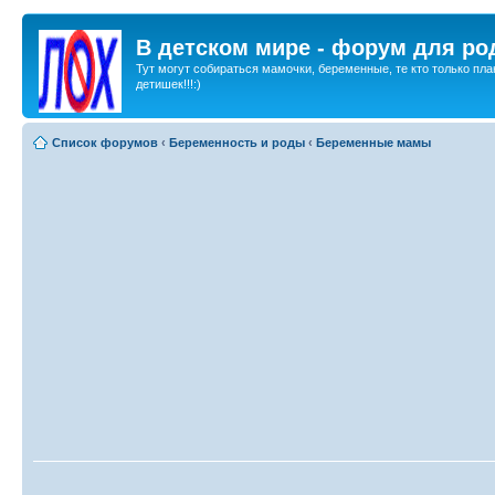
В детском мире - форум для ро
Тут могут собираться мамочки, беременные, те кто только пла
детишек!!!:)
Список форумов
‹
Беременность и роды
‹
Беременные мамы