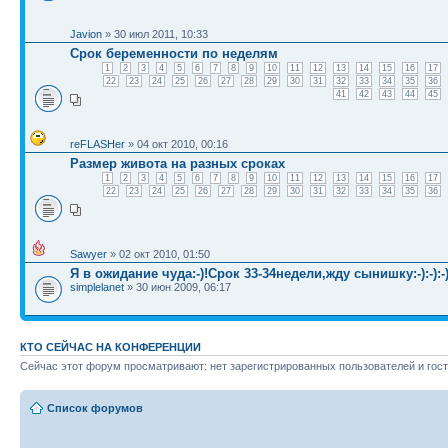
Javion
» 30 июл 2011, 10:33
Срок беременности по неделям
1
2
3
4
5
6
7
8
9
10
11
12
13
14
15
16
17
22
23
24
25
26
27
28
29
30
31
32
33
34
35
36
41
42
43
44
45
reFLASHer
» 04 окт 2010, 00:16
Размер живота на разных сроках
1
2
3
4
5
6
7
8
9
10
11
12
13
14
15
16
17
22
23
24
25
26
27
28
29
30
31
32
33
34
35
36
Sawyer
» 02 окт 2010, 01:50
Я в ожидание чуда:-)!Срок 33-34недели,жду сынишку:-):-):-)
simplelanet
» 30 июн 2009, 06:17
КТО СЕЙЧАС НА КОНФЕРЕНЦИИ
Сейчас этот форум просматривают: нет зарегистрированных пользователей и гост
Список форумов