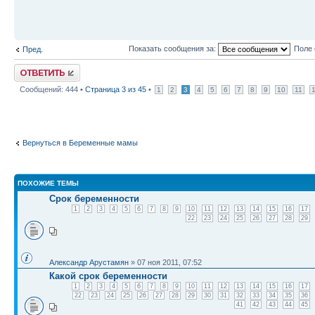
Показать сообщения за:
Поле 
Пред.
Ответить
Сообщений: 444 •
Страница
3
из
45
•
1
2
3
4
5
6
7
8
9
10
11
Вернуться в Беременные мамы
ПОХОЖИЕ ТЕМЫ
Срок беременности
1
2
3
4
5
6
7
8
9
10
11
12
13
14
15
16
17
22
23
24
25
26
27
28
29
Александр Арустамян
» 07 ноя 2011, 07:52
Какой срок беременности
1
2
3
4
5
6
7
8
9
10
11
12
13
14
15
16
17
22
23
24
25
26
27
28
29
30
31
32
33
34
35
36
41
42
43
44
45