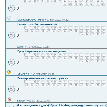
1
2
3
4
5
6
7
8
9
10
11
12
13
14
15
16
17
22
23
24
25
26
27
28
29
Александр Арустамян
» 07 ноя 2011, 07:52
Какой срок беременности
1
2
3
4
5
6
7
8
9
10
11
12
13
14
15
16
17
22
23
24
25
26
27
28
29
30
31
32
33
34
35
36
41
42
43
44
45
Javion
» 30 июл 2011, 10:33
Срок беременности по неделям
1
2
3
4
5
6
7
8
9
10
11
12
13
14
15
16
17
22
23
24
25
26
27
28
29
30
31
32
33
34
35
36
41
42
43
44
45
reFLASHer
» 04 окт 2010, 00:16
Размер живота на разных сроках
1
2
3
4
5
6
7
8
9
10
11
12
13
14
15
16
17
22
23
24
25
26
27
28
29
30
31
32
33
34
35
36
Sawyer
» 02 окт 2010, 01:50
Я в ожидание чуда:-)!Срок 33-34недели,жду сынишку:-):-):-)