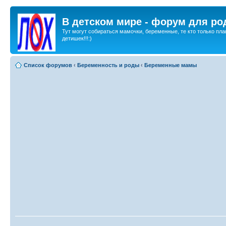
В детском мире - форум для ро
Тут могут собираться мамочки, беременные, те кто только пла
детишек!!!:)
Список форумов
‹
Беременность и роды
‹
Беременные мамы