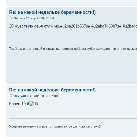
Re: на какой недельке беременности!)
Giada
» 18 апр 2010, 00:54
20 Чувствую себя отлично.#u2ba261b567s# #u2abc7460b7s# #u2ba4
Ты боль и свет,покой и страх,ты привкус неба на губах,мелодия что я пою,ты жиз
Re: на какой недельке беременности!)
Oliviyah
» 18 апр 2010, 07:08
Конец 19-й
Уберите рекламу сигарет с порносайтов,дети же смотрят))