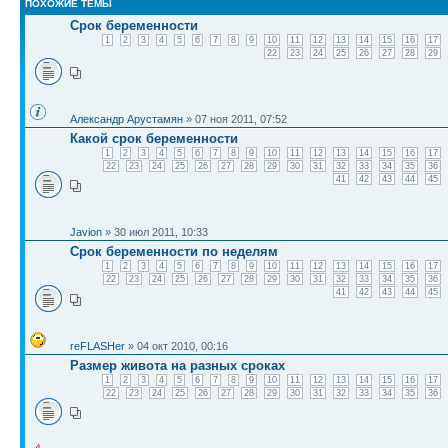
ПОХОЖИЕ ТЕМЫ
Срок беременности
1
2
3
4
5
6
7
8
9
10
11
12
13
14
15
16
17
22
23
24
25
26
27
28
29
Александр Арустамян
» 07 ноя 2011, 07:52
Какой срок беременности
1
2
3
4
5
6
7
8
9
10
11
12
13
14
15
16
17
22
23
24
25
26
27
28
29
30
31
32
33
34
35
36
41
42
43
44
45
Javion
» 30 июл 2011, 10:33
Срок беременности по неделям
1
2
3
4
5
6
7
8
9
10
11
12
13
14
15
16
17
22
23
24
25
26
27
28
29
30
31
32
33
34
35
36
41
42
43
44
45
reFLASHer
» 04 окт 2010, 00:16
Размер живота на разных сроках
1
2
3
4
5
6
7
8
9
10
11
12
13
14
15
16
17
22
23
24
25
26
27
28
29
30
31
32
33
34
35
36