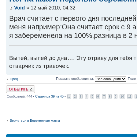
Void
» 12 май 2010, 04:32
Врач считает с первого дня последней
меня например:Она считает срок с 9 а
я забеременела на 100%,разница в 2 
Выпей, выпей до дна…. Эту отраву для тебя 
отварчик из травочек.
Показать сообщения за:
Поле 
Пред.
Ответить
Сообщений: 444 •
Страница
39
из
45
•
1
2
3
4
5
6
7
8
9
10
11
Вернуться в Беременные мамы