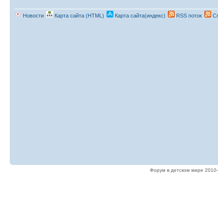
Новости
Карта сайта (HTML)
Карта сайта(индекс)
RSS поток
Сп
Форум в детском мире 2010