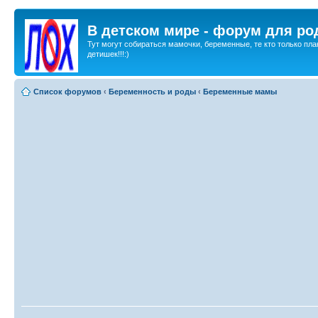
В детском мире - форум для ро
Тут могут собираться мамочки, беременные, те кто только пла
детишек!!!:)
Список форумов
‹
Беременность и роды
‹
Беременные мамы