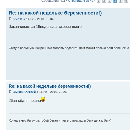
Сообщений: 411 •
Страница
4
из
42
•
1
2
3
4
5
6
Re: на какой недельке беременности!)
one111
» 14 июн 2010, 02:04
Заканчивается 18неделька, скорее всего
Самую большую, искреннюю любовь подарить вам может только ваш ребенок, а н
Re: на какой недельке беременности!)
Шунин Алексей
» 14 июн 2010, 22:24
26ая сёдня пошла
Хочешь что бы он за тобой бегал - пни его под зад и беги детка, беги)