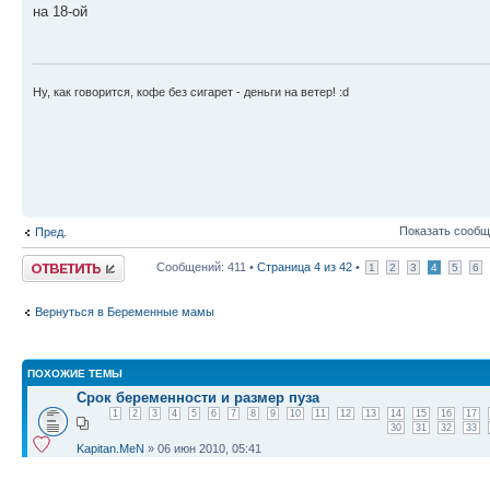
на 18-ой
Ну, как говорится, кофе без сигарет - деньги на ветер! :d
Показать сообщ
Пред.
Ответить
Сообщений: 411 •
Страница
4
из
42
•
1
2
3
4
5
6
Вернуться в Беременные мамы
ПОХОЖИЕ ТЕМЫ
Срок беременности и размер пуза
1
2
3
4
5
6
7
8
9
10
11
12
13
14
15
16
17
30
31
32
33
Kapitan.MeN
» 06 июн 2010, 05:41