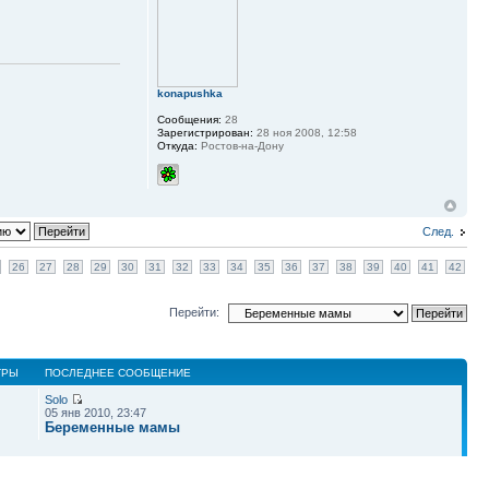
konapushka
Сообщения:
28
Зарегистрирован:
28 ноя 2008, 12:58
Откуда:
Ростов-на-Дону
След.
26
27
28
29
30
31
32
33
34
35
36
37
38
39
40
41
42
Перейти:
ТРЫ
ПОСЛЕДНЕЕ СООБЩЕНИЕ
Solo
05 янв 2010, 23:47
Беременные мамы