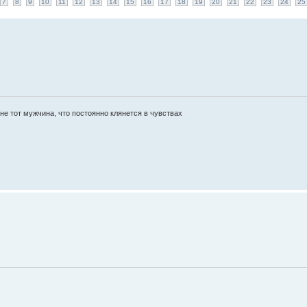
7
8
9
10
11
12
13
14
15
16
17
18
19
20
21
22
23
24
25
е тот мужчина, что постоянно клянется в чувствах