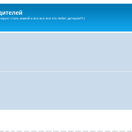
дителей
ирует стать мамой и все все все кто любит детишек!!!:)