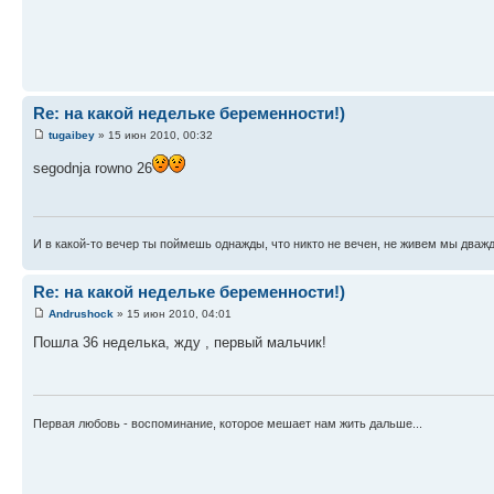
Re: на какой недельке беременности!)
tugaibey
» 15 июн 2010, 00:32
segodnja rowno 26
И в какой-то вечер ты поймешь однажды, что никто не вечен, не живем мы дважд
Re: на какой недельке беременности!)
Andrushock
» 15 июн 2010, 04:01
Пошла 36 неделька, жду , первый мальчик!
Первая любовь - воспоминание, которое мешает нам жить дальше...