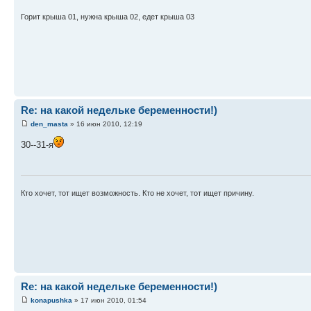
Горит крыша 01, нужна крыша 02, едет крыша 03
Re: на какой недельке беременности!)
den_masta
» 16 июн 2010, 12:19
30--31-я
Кто хочет, тот ищет возможность. Кто не хочет, тот ищет причину.
Re: на какой недельке беременности!)
konapushka
» 17 июн 2010, 01:54