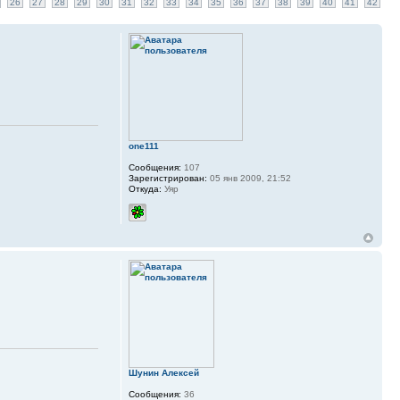
26
27
28
29
30
31
32
33
34
35
36
37
38
39
40
41
42
one111
Сообщения:
107
Зарегистрирован:
05 янв 2009, 21:52
Откуда:
Уяр
Шунин Алексей
Сообщения:
36