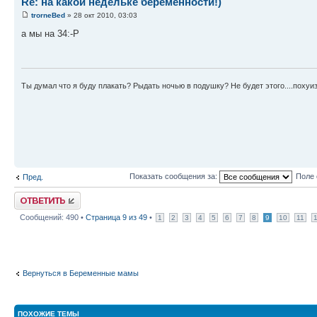
Re: на какой недельке беременности!)
trorneBed
» 28 окт 2010, 03:03
а мы на 34:-P
Ты думал что я буду плакать? Рыдать ночью в подушку? Не будет этого....похуиз
Показать сообщения за:
Поле 
Пред.
Ответить
Сообщений: 490 •
Страница
9
из
49
•
1
2
3
4
5
6
7
8
9
10
11
Вернуться в Беременные мамы
ПОХОЖИЕ ТЕМЫ