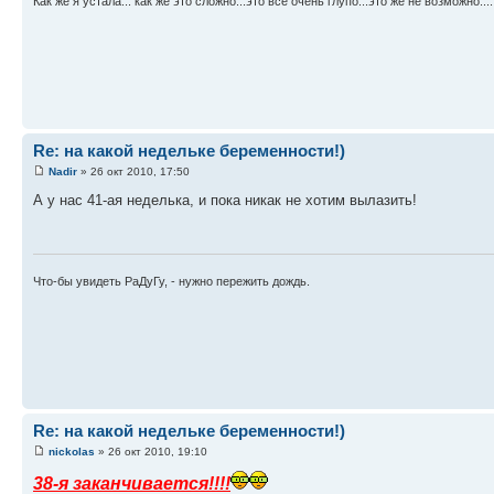
Как же я устала... как же это сложно...это всё очень глупо...это же не возможно.....
Re: на какой недельке беременности!)
Nadir
» 26 окт 2010, 17:50
А у нас 41-ая неделька, и пока никак не хотим вылазить!
Что-бы увидеть РаДуГу, - нужно пережить дождь.
Re: на какой недельке беременности!)
nickolas
» 26 окт 2010, 19:10
38-я заканчивается!!!!