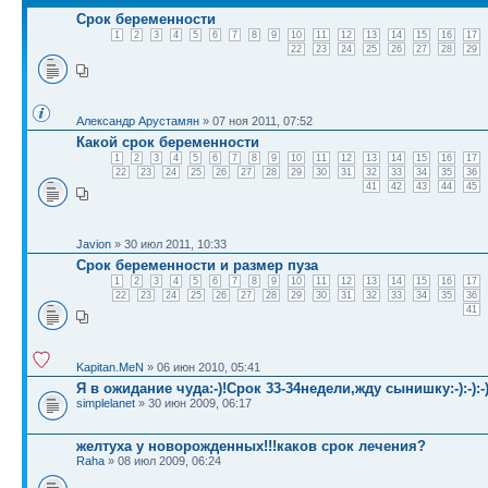
Срок беременности
1
2
3
4
5
6
7
8
9
10
11
12
13
14
15
16
17
22
23
24
25
26
27
28
29
Александр Арустамян
» 07 ноя 2011, 07:52
Какой срок беременности
1
2
3
4
5
6
7
8
9
10
11
12
13
14
15
16
17
22
23
24
25
26
27
28
29
30
31
32
33
34
35
36
41
42
43
44
45
Javion
» 30 июл 2011, 10:33
Срок беременности и размер пуза
1
2
3
4
5
6
7
8
9
10
11
12
13
14
15
16
17
22
23
24
25
26
27
28
29
30
31
32
33
34
35
36
41
Kapitan.MeN
» 06 июн 2010, 05:41
Я в ожидание чуда:-)!Срок 33-34недели,жду сынишку:-):-):-)
simplelanet
» 30 июн 2009, 06:17
желтуха у новорожденных!!!каков срок лечения?
Raha
» 08 июл 2009, 06:24