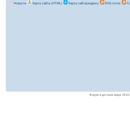
Новости
Карта сайта (HTML)
Карта сайта(индекс)
RSS поток
Сп
Форум в детском мире 2010