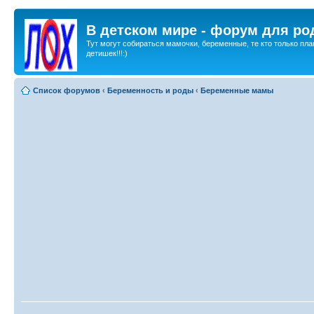
В детском мире - форум для ро
Тут могут собираться мамочки, беременные, те кто только пла
детишек!!!:)
Список форумов
‹
Беременность и роды
‹
Беременные мамы