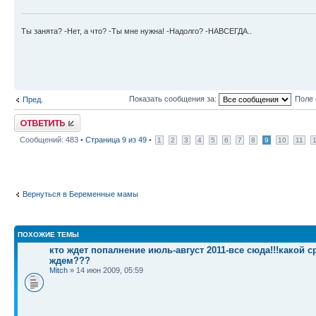
Ты занята? -Нет, а что? -Ты мне нужна! -Надолго? -НАВСЕГДА..
Показать сообщения за:
Поле 
Пред.
Ответить
Сообщений: 483 •
Страница
9
из
49
•
1
2
3
4
5
6
7
8
9
10
11
Вернуться в Беременные мамы
ПОХОЖИЕ ТЕМЫ
кто ждет попалнение июль-август 2011-все сюда!!!какой с
ждем???
Mitch
» 14 июн 2009, 05:59