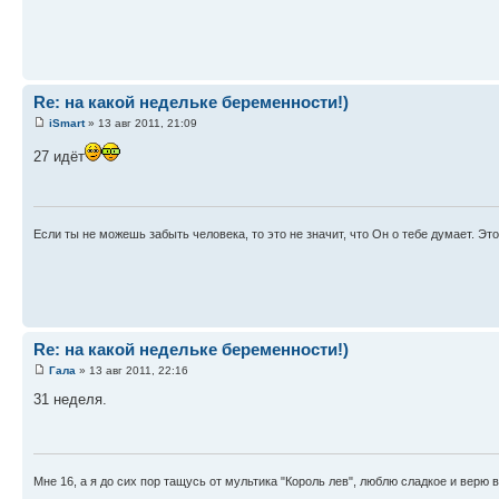
Re: на какой недельке беременности!)
iSmart
» 13 авг 2011, 21:09
27 идёт
Если ты не можешь забыть человека, то это не значит, что Он о тебе думает. Эт
Re: на какой недельке беременности!)
Гала
» 13 авг 2011, 22:16
31 неделя.
Мне 16, а я до сих пор тащусь от мультика "Король лев", люблю сладкое и верю в