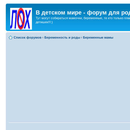
В детском мире - форум для ро
Тут могут собираться мамочки, беременные, те кто только пла
детишек!!!:)
Список форумов
‹
Беременность и роды
‹
Беременные мамы