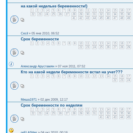
на какой недельке беременности!)
1
2
3
4
5
6
7
8
9
10
11
12
13
14
15
16
17
22
23
24
25
26
27
28
29
30
31
32
33
34
35
36
41
42
43
44
45
46
47
48
49
Cecil
» 05 янв 2010, 06:52
Срок беременности
1
2
3
4
5
6
7
8
9
10
11
12
13
14
15
16
17
22
23
24
25
26
27
28
29
Александр Арустамян
» 07 ноя 2011, 07:52
Кто на какой недели беременности встал на учет???
1
2
3
4
5
6
7
8
9
10
11
12
13
14
15
16
17
22
23
24
Миша1971
» 02 дек 2009, 12:17
Срок беременности по неделям
1
2
3
4
5
6
7
8
9
10
11
12
13
14
15
16
17
22
23
24
25
26
27
28
29
30
31
32
33
34
35
36
41
42
43
44
45
reFLASHer
» 04 окт 2010, 00:16