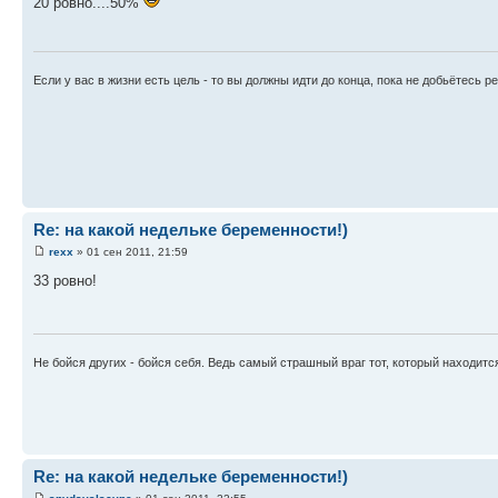
20 ровно....50%
Если у вас в жизни есть цель - то вы должны идти до конца, пока не добьётесь ре
Re: на какой недельке беременности!)
rexx
» 01 сен 2011, 21:59
33 ровно!
Не бойся других - бойся себя. Ведь самый страшный враг тот, который находится
Re: на какой недельке беременности!)