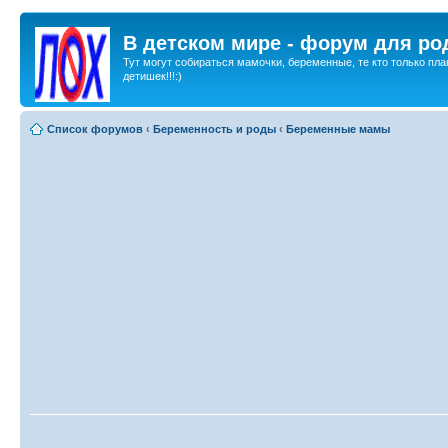
В детском мире - форум для ро
Тут могут собираться мамочки, беременные, те кто только пла
детишек!!!:)
Список форумов
‹
Беременность и роды
‹
Беременные мамы