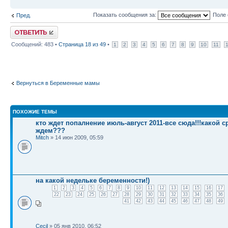
Показать сообщения за:
Поле 
Пред.
Ответить
Сообщений: 483 •
Страница
18
из
49
•
1
2
3
4
5
6
7
8
9
10
11
Вернуться в Беременные мамы
ПОХОЖИЕ ТЕМЫ
кто ждет попалнение июль-август 2011-все сюда!!!какой с
ждем???
Mitch
» 14 июн 2009, 05:59
на какой недельке беременности!)
1
2
3
4
5
6
7
8
9
10
11
12
13
14
15
16
17
22
23
24
25
26
27
28
29
30
31
32
33
34
35
36
41
42
43
44
45
46
47
48
49
Cecil
» 05 янв 2010, 06:52