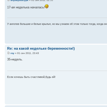
anydayalacype
» 01 сен 2011, 22:55
17-ая неделька началась!
У ангелов большие и белые крылья, но мы узнаем об этом только тогда, когда о
Re: на какой недельке беременности!)
roy
» 01 сен 2011, 23:43
35-недель.
Если хочешь быть счастливой,будь ей!