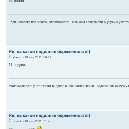
34 ровно
- для человека нет ничего невозможного! - а ты сам себя за спину укуси и уже то
Re: на какой недельке беременности!)
shemr
» 01 сен 2011, 06:41
11 недель
Маленькие дети учат взрослых одной очень важной вещи - радоваться каждому п
Re: на какой недельке беременности!)
nixar2
» 01 сен 2011, 21:26