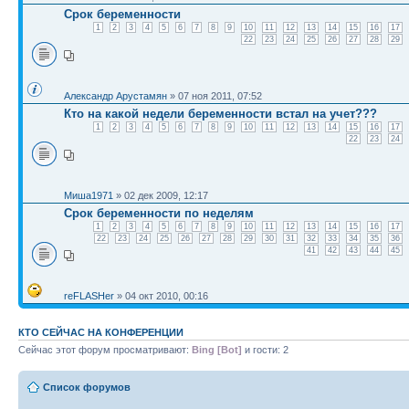
Срок беременности
1
2
3
4
5
6
7
8
9
10
11
12
13
14
15
16
17
22
23
24
25
26
27
28
29
Александр Арустамян
» 07 ноя 2011, 07:52
Кто на какой недели беременности встал на учет???
1
2
3
4
5
6
7
8
9
10
11
12
13
14
15
16
17
22
23
24
Миша1971
» 02 дек 2009, 12:17
Срок беременности по неделям
1
2
3
4
5
6
7
8
9
10
11
12
13
14
15
16
17
22
23
24
25
26
27
28
29
30
31
32
33
34
35
36
41
42
43
44
45
reFLASHer
» 04 окт 2010, 00:16
КТО СЕЙЧАС НА КОНФЕРЕНЦИИ
Сейчас этот форум просматривают:
Bing [Bot]
и гости: 2
Список форумов