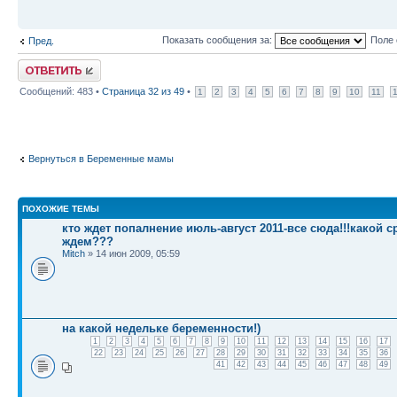
Показать сообщения за:
Поле 
Пред.
Ответить
Сообщений: 483 •
Страница
32
из
49
•
1
2
3
4
5
6
7
8
9
10
11
Вернуться в Беременные мамы
ПОХОЖИЕ ТЕМЫ
кто ждет попалнение июль-август 2011-все сюда!!!какой с
ждем???
Mitch
» 14 июн 2009, 05:59
на какой недельке беременности!)
1
2
3
4
5
6
7
8
9
10
11
12
13
14
15
16
17
22
23
24
25
26
27
28
29
30
31
32
33
34
35
36
41
42
43
44
45
46
47
48
49