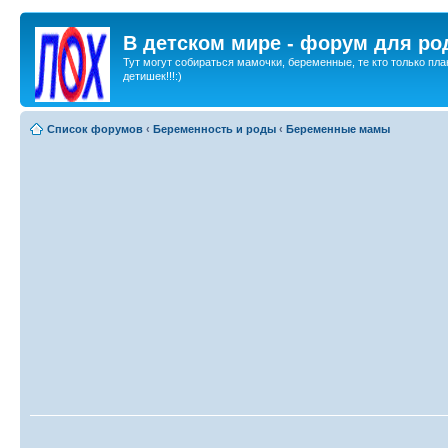
В детском мире - форум для ро
Тут могут собираться мамочки, беременные, те кто только пла
детишек!!!:)
Список форумов
‹
Беременность и роды
‹
Беременные мамы