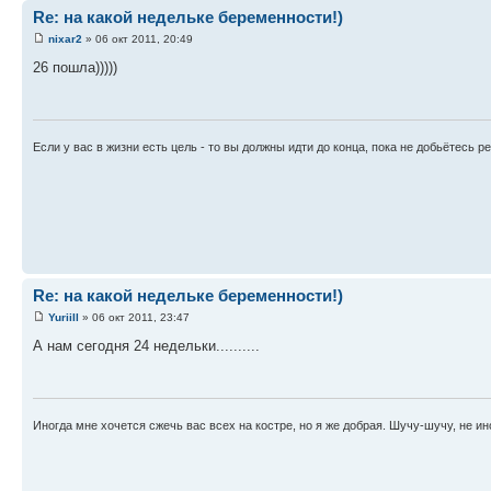
Re: на какой недельке беременности!)
nixar2
» 06 окт 2011, 20:49
26 пошла)))))
Если у вас в жизни есть цель - то вы должны идти до конца, пока не добьётесь ре
Re: на какой недельке беременности!)
YuriiIl
» 06 окт 2011, 23:47
А нам сегодня 24 недельки..........
Иногда мне хочется сжечь вас всех на костре, но я же добрая. Шучу-шучу, не ино