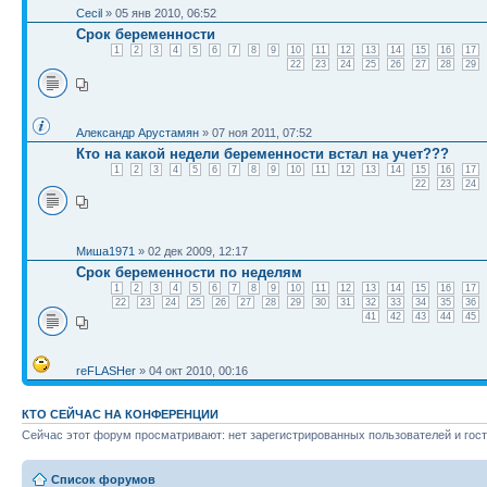
Cecil
» 05 янв 2010, 06:52
Срок беременности
1
2
3
4
5
6
7
8
9
10
11
12
13
14
15
16
17
22
23
24
25
26
27
28
29
Александр Арустамян
» 07 ноя 2011, 07:52
Кто на какой недели беременности встал на учет???
1
2
3
4
5
6
7
8
9
10
11
12
13
14
15
16
17
22
23
24
Миша1971
» 02 дек 2009, 12:17
Срок беременности по неделям
1
2
3
4
5
6
7
8
9
10
11
12
13
14
15
16
17
22
23
24
25
26
27
28
29
30
31
32
33
34
35
36
41
42
43
44
45
reFLASHer
» 04 окт 2010, 00:16
КТО СЕЙЧАС НА КОНФЕРЕНЦИИ
Сейчас этот форум просматривают: нет зарегистрированных пользователей и гост
Список форумов