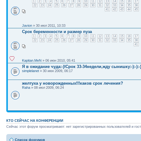
1
2
3
4
5
6
7
8
9
10
11
12
13
14
15
16
17
22
23
24
25
26
27
28
29
30
31
32
33
34
35
36
41
42
43
44
45
Javion
» 30 июл 2011, 10:33
Срок беременности и размер пуза
1
2
3
4
5
6
7
8
9
10
11
12
13
14
15
16
17
22
23
24
25
26
27
28
29
30
31
32
33
34
35
36
41
Kapitan.MeN
» 06 июн 2010, 05:41
Я в ожидание чуда:-)!Срок 33-34недели,жду сынишку:-):-):-)
simplelanet
» 30 июн 2009, 06:17
желтуха у новорожденных!!!каков срок лечения?
Raha
» 08 июл 2009, 06:24
КТО СЕЙЧАС НА КОНФЕРЕНЦИИ
Сейчас этот форум просматривают: нет зарегистрированных пользователей и гост
Список форумов