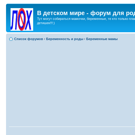
В детском мире - форум для ро
Тут могут собираться мамочки, беременные, те кто только пла
детишек!!!:)
Список форумов
‹
Беременность и роды
‹
Беременные мамы