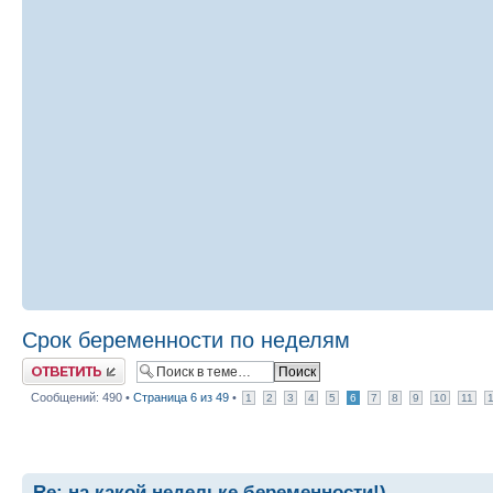
Срок беременности по неделям
Ответить
Сообщений: 490 •
Страница
6
из
49
•
1
2
3
4
5
6
7
8
9
10
11
Re: на какой недельке беременности!)