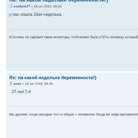
svetlana77
» 18 окт 2010, 09:34
у нас пошла 24ая неделька.
И почему не сделают такие мониторы, чтоб можно было у*б*ть человеку который т
Re: на какой недельке беременности!)
avtre
» 18 окт 2010, 09:38
27 ned 2 d
Мы дружим, когда находим что-то общее с человеком. Когда же люди противопо