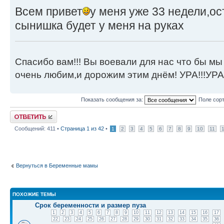
Всем привет
у меня уже 33 недели,ос
сынишка будет у меня на руках
Спасибо вам!!! Вы воевали для нас что бы мы
очень любим,и дорожим этим днём! УРА!!!УРА!
Показать сообщения за:
Поле сор
Ответить
Сообщений: 411 •
Страница
1
из
42
•
1
2
3
4
5
6
7
8
9
10
11
Вернуться в Беременные мамы
ПОХОЖИЕ ТЕМЫ
Срок беременности и размер пуза
1
2
3
4
5
6
7
8
9
10
11
12
13
14
15
16
17
22
23
24
25
26
27
28
29
30
31
32
33
34
35
36