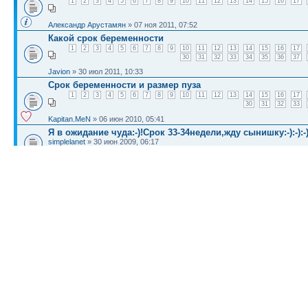
1
2
3
4
5
6
7
8
9
10
11
12
13
14
15
16
17
Александр Арустамян
» 07 ноя 2011, 07:52
Какой срок беременности
1
2
3
4
5
6
7
8
9
10
11
12
13
14
15
16
17
30
31
32
33
34
35
36
37
Javion
» 30 июл 2011, 10:33
Срок беременности и размер пуза
1
2
3
4
5
6
7
8
9
10
11
12
13
14
15
16
17
30
31
32
33
Kapitan.MeN
» 06 июн 2010, 05:41
Я в ожидание чуда:-)!Срок 33-34недели,жду сынишку:-):-):-)
simplelanet
» 30 июн 2009, 06:17
желтуха у новорожденных!!!каков срок лечения?
Raha
» 08 июл 2009, 06:24
КТО СЕЙЧАС НА КОНФЕРЕНЦИИ
Сейчас этот форум просматривают: нет зарегистрированных пользователей и гост
Список форумов