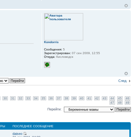
Kondorris
Сообщения:
5
Зарегистрирован:
07 сен 2009, 12:55
Откуда:
Кисловодск
След.
30
31
32
33
34
35
36
37
38
39
40
41
42
43
44
45
46
47
48
49
Перейти:
ТРЫ
ПОСЛЕДНЕЕ СООБЩЕНИЕ
daiseo