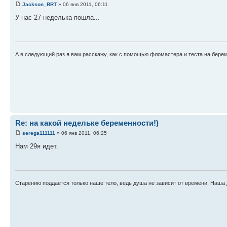
Jackson_RRT
» 06 янв 2011, 06:11
У нас 27 неделька пошла...
А в следующий раз я вам расскажу, как с помощью фломастера и теста на бере
Re: на какой недельке беременности!)
serega111111
» 06 янв 2011, 06:25
Нам 29я идет.
Старению поддается только наше тело, ведь душа не зависит от времени. Наша