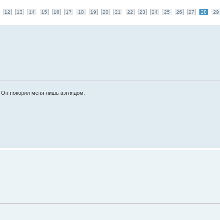
12
13
14
15
16
17
18
19
20
21
22
23
24
25
26
27
28
29
о. Он покорил меня лишь взглядом.