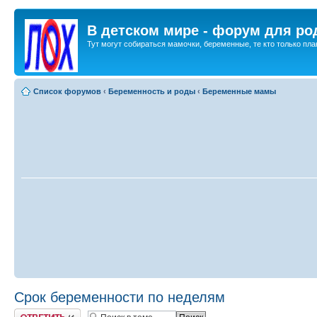
В детском мире - форум для ро
Тут могут собираться мамочки, беременные, те кто только план
Список форумов
‹
Беременность и роды
‹
Беременные мамы
Срок беременности по неделям
Ответить