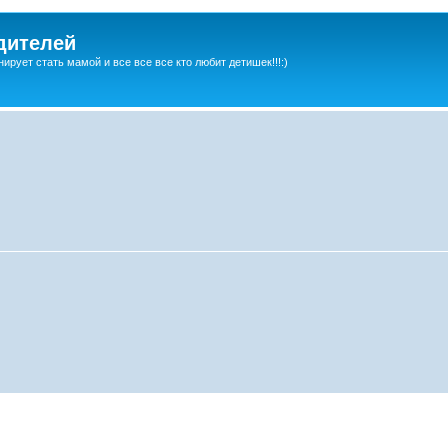
дителей
ирует стать мамой и все все все кто любит детишек!!!:)