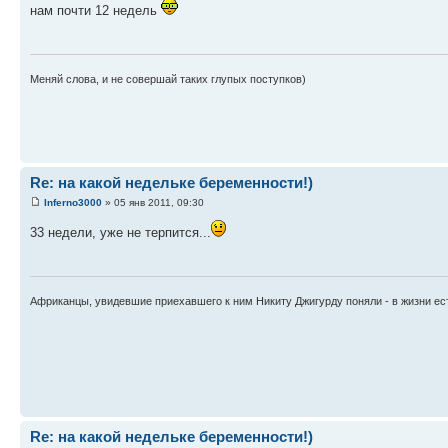
нам почти 12 недель
Меняй слова, и не совершай таких глупых поступков)
Re: на какой недельке беременности!)
Inferno3000
» 05 янв 2011, 09:30
33 недели, уже не терпится...
Африканцы, увидевшие приехавшего к ним Никиту Джигурду поняли - в жизни ест
Re: на какой недельке беременности!)