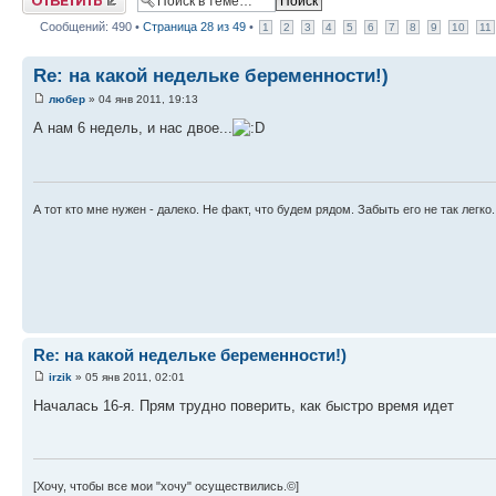
Сообщений: 490 •
Страница
28
из
49
•
1
2
3
4
5
6
7
8
9
10
11
Re: на какой недельке беременности!)
любер
» 04 янв 2011, 19:13
А нам 6 недель, и нас двое...
А тот кто мне нужен - далеко. Не факт, что будем рядом. Забыть его не так легк
Re: на какой недельке беременности!)
irzik
» 05 янв 2011, 02:01
Началась 16-я. Прям трудно поверить, как быстро время идет
[Хочу, чтобы все мои "хочу" осуществились.©]