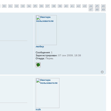
30
31
32
33
34
35
36
37
38
39
40
41
42
43
44
45
46
47
48
49
любер
Сообщения:
1
Зарегистрирован:
07 сен 2009, 18:38
Откуда:
Пермь
irzik