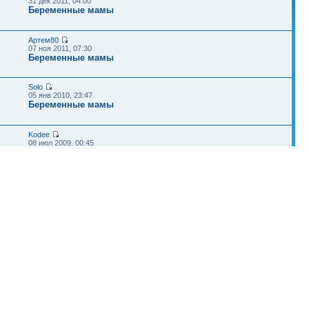
31 дек 2011, 04:00
Беременные мамы
Артем80
07 ноя 2011, 07:30
Беременные мамы
Solo
05 янв 2010, 23:47
Беременные мамы
Kodee
08 июл 2009, 00:45
Беременные мамы
Рогожин АМ
02 сен 2009, 08:07
Здоровье малышей
Наша команда
•
Удалить cookies конференции
• Часовой пояс: UTC + 4 часа