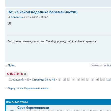
Re: на какой недельке беременности!)
Kondorris
» 07 янв 2011, 05:47
30
Бог хранит пьяных,и идиотов. Езжай дорогая,у тебя двойная гарантия!
Показать сообщ
Пред.
Ответить
Сообщений: 490 •
Страница
28
из
49
•
1
2
3
4
5
6
7
8
9
10
11
Вернуться в Беременные мамы
ПОХОЖИЕ ТЕМЫ
Срок беременности