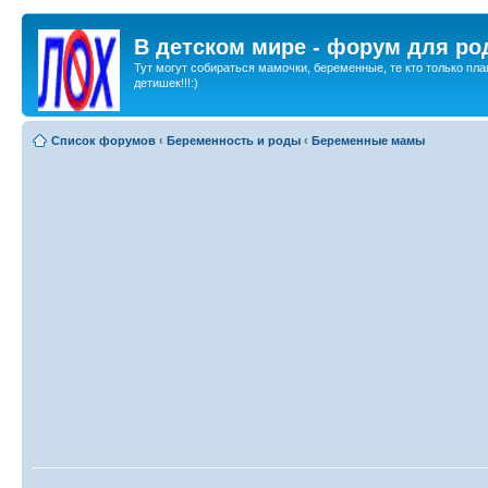
В детском мире - форум для ро
Тут могут собираться мамочки, беременные, те кто только пла
детишек!!!:)
Список форумов
‹
Беременность и роды
‹
Беременные мамы