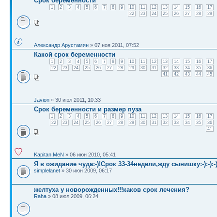
Срок беременности
1
2
3
4
5
6
7
8
9
10
11
12
13
14
15
16
17
22
23
24
25
26
27
28
29
Александр Арустамян
» 07 ноя 2011, 07:52
Какой срок беременности
1
2
3
4
5
6
7
8
9
10
11
12
13
14
15
16
17
22
23
24
25
26
27
28
29
30
31
32
33
34
35
36
41
42
43
44
45
Javion
» 30 июл 2011, 10:33
Срок беременности и размер пуза
1
2
3
4
5
6
7
8
9
10
11
12
13
14
15
16
17
22
23
24
25
26
27
28
29
30
31
32
33
34
35
36
41
Kapitan.MeN
» 06 июн 2010, 05:41
Я в ожидание чуда:-)!Срок 33-34недели,жду сынишку:-):-):-)
simplelanet
» 30 июн 2009, 06:17
желтуха у новорожденных!!!каков срок лечения?
Raha
» 08 июл 2009, 06:24