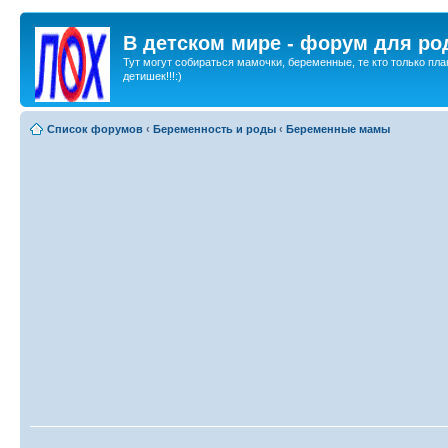
В детском мире - форум для ро
Тут могут собираться мамочки, беременные, те кто только пла
детишек!!!:)
Список форумов
‹
Беременность и роды
‹
Беременные мамы