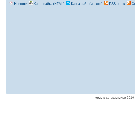
Новости
Карта сайта (HTML)
Карта сайта(индекс)
RSS поток
Сп
Форум в детском мире 2010