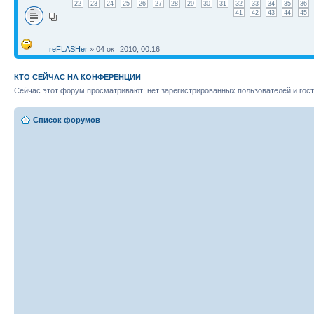
22
23
24
25
26
27
28
29
30
31
32
33
34
35
36
41
42
43
44
45
reFLASHer
» 04 окт 2010, 00:16
КТО СЕЙЧАС НА КОНФЕРЕНЦИИ
Сейчас этот форум просматривают: нет зарегистрированных пользователей и гост
Список форумов