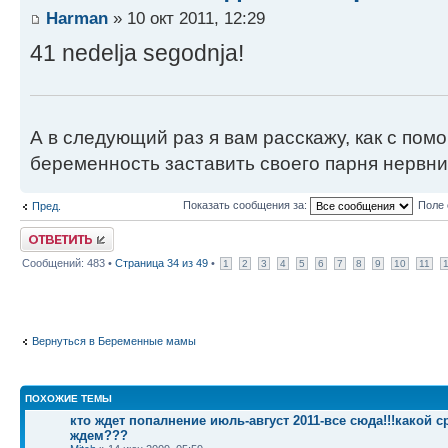
Harman
» 10 окт 2011, 12:29
41 nedelja segodnja!
А в следующий раз я вам расскажу, как с по
беременность заставить своего парня нервн
Показать сообщения за:
Поле 
Пред.
Ответить
Сообщений: 483 •
Страница
34
из
49
•
1
2
3
4
5
6
7
8
9
10
11
Вернуться в Беременные мамы
ПОХОЖИЕ ТЕМЫ
кто ждет попалнение июль-август 2011-все сюда!!!какой с
ждем???