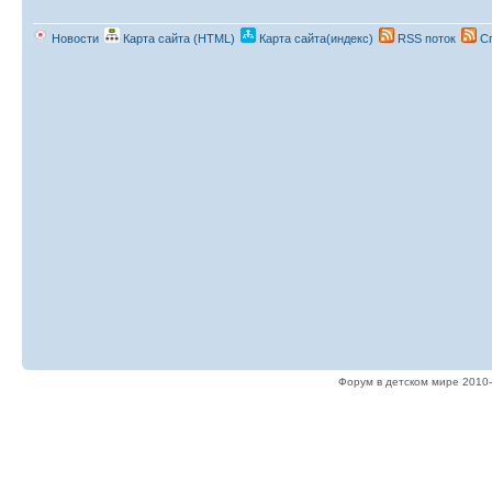
Новости
Карта сайта (HTML)
Карта сайта(индекс)
RSS поток
Сп
Форум в детском мире 2010