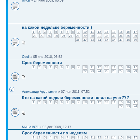
Mitch
» 14 июн 2009, 05:59
на какой недельке беременности!)
1
2
3
4
5
6
7
8
9
10
11
12
13
14
15
16
17
22
23
24
25
26
27
28
29
30
31
32
33
34
35
36
41
42
43
44
45
46
47
48
49
Cecil
» 05 янв 2010, 06:52
Срок беременности
1
2
3
4
5
6
7
8
9
10
11
12
13
14
15
16
17
22
23
24
25
26
27
28
29
Александр Арустамян
» 07 ноя 2011, 07:52
Кто на какой недели беременности встал на учет???
1
2
3
4
5
6
7
8
9
10
11
12
13
14
15
16
17
22
23
24
Миша1971
» 02 дек 2009, 12:17
Срок беременности по неделям
1
2
3
4
5
6
7
8
9
10
11
12
13
14
15
16
17