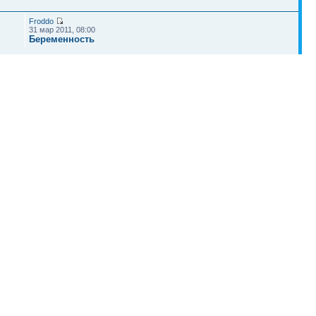
Froddo
31 мар 2011, 08:00
Беременность
rkxad
02 апр 2011, 03:08
Беременные мамы
Наша команда
•
Удалить cookies конференции
• Часовой пояс: UTC + 4 часа