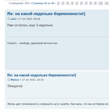
Сообщений: 483 •
Страница
40
из
49
•
1
2
3
4
5
6
7
8
9
10
11
Re: на какой недельке беременности!)
azot
» 17 окт 2011, 08:46
Нам осталось еще 3 недельки
Смерть - свобода, даруемая вечностью.
Re: на какой недельке беременности!)
Blanca
» 17 окт 2011, 10:16
33недели)
Жизнь даст возможность совершить кучу ошибок. Как жаль, что мы не берем во в