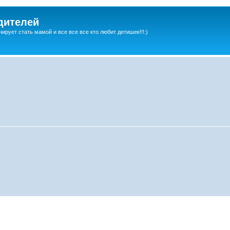
дителей
ирует стать мамой и все все все кто любит детишек!!!:)