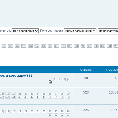
ения за:
Поле сортировки
12
13
14
15
16
17
18
19
20
21
22
23
24
25
26
27
28
29
ОТВЕТЫ
ПРОСМО
срок и кого ждем???
30
1030
1
2
3
4
523
1008
18
19
20
21
22
23
24
25
26
27
28
29
42
43
44
45
46
47
48
49
50
51
52
53
326
5667
18
19
20
21
22
23
24
25
26
27
28
29
30
31
32
33