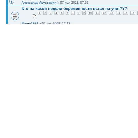
Александр Арустамян
» 07 ноя 2011, 07:52
Кто на какой недели беременности встал на учет???
1
2
3
4
5
6
7
8
9
10
11
12
13
14
15
16
Миша1971
» 02 дек 2009, 12:17
Срок беременности по неделям
1
2
3
4
5
6
7
8
9
10
11
12
13
14
15
16
17
30
31
32
33
34
35
36
37
reFLASHer
» 04 окт 2010, 00:16
КТО СЕЙЧАС НА КОНФЕРЕНЦИИ
Сейчас этот форум просматривают: нет зарегистрированных пользователей и гост
Список форумов
Новости
Карта сайта (HTML)
Карта сайта(индекс)
RSS поток
Сп