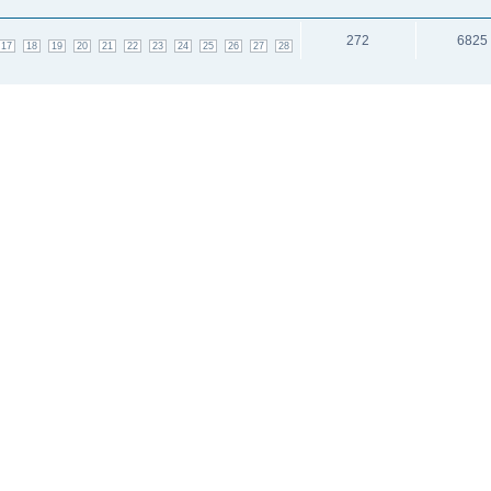
272
6825
17
18
19
20
21
22
23
24
25
26
27
28
489
5106
18
19
20
21
22
23
24
25
26
27
28
29
38
39
40
41
42
43
44
45
46
47
48
49
и: 3
исок каналов