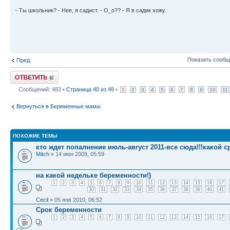
- Ты школьник? - Нее, я садист. - О_о?? - Я в садик хожу.
Показать сообщ
Пред.
Ответить
Сообщений: 483 •
Страница
40
из
49
•
1
2
3
4
5
6
7
8
9
10
11
Вернуться в Беременные мамы
ПОХОЖИЕ ТЕМЫ
кто ждет попалнение июль-август 2011-все сюда!!!какой 
Mitch
» 14 июн 2009, 05:59
на какой недельке беременности!)
1
2
3
4
5
6
7
8
9
10
11
12
13
14
15
16
17
30
31
32
33
34
35
36
37
38
39
40
41
Cecil
» 05 янв 2010, 06:52
Срок беременности
1
2
3
4
5
6
7
8
9
10
11
12
13
14
15
16
17