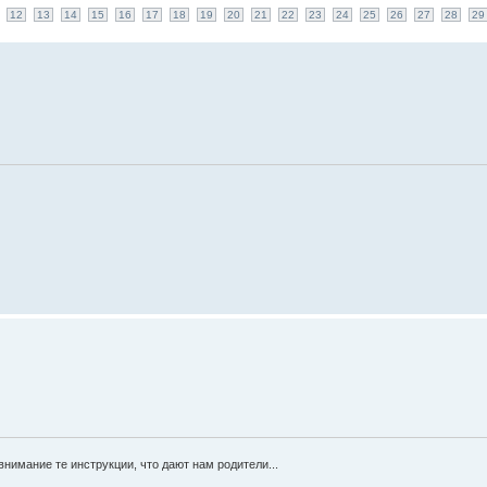
12
13
14
15
16
17
18
19
20
21
22
23
24
25
26
27
28
29
нимание те инструкции, что дают нам родители...