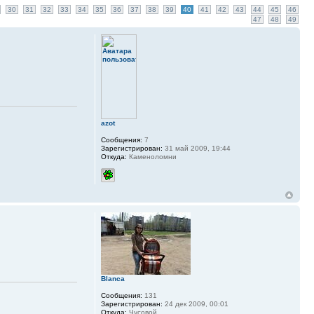
30
31
32
33
34
35
36
37
38
39
40
41
42
43
44
45
46
47
48
49
azot
Сообщения:
7
Зарегистрирован:
31 май 2009, 19:44
Откуда:
Каменоломни
Blanca
Сообщения:
131
Зарегистрирован:
24 дек 2009, 00:01
Откуда:
Чусовой