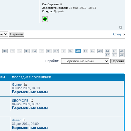
Сообщения:
6
Зарегистрирован:
28 мар 2010, 18:34
Откуда:
Другой
След.
30
31
32
33
34
35
36
37
38
39
40
41
42
43
44
45
46
47
48
49
Перейти:
ТРЫ
ПОСЛЕДНЕЕ СООБЩЕНИЕ
Gunner
09 июл 2009, 04:13
Беременные мамы
SEOPIOPEI
3
04 июн 2009, 00:37
Беременные мамы
daiseo
31 дек 2011, 04:00
Беременные мамы