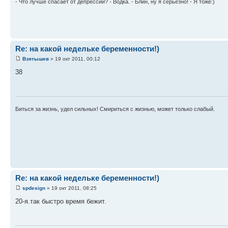
- Что лучше спасает от депрессии? - Водка. - Блин, ну я серьезно! - Я тоже:)
Re: на какой недельке беременности!)
Взятышев
» 19 окт 2011, 00:12
38
Биться за жизнь, удел сильных! Смириться с жизнью, может только слабый.
Re: на какой недельке беременности!)
spdesign
» 19 окт 2011, 08:25
20-я.так быстро время бежит.