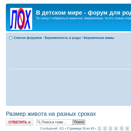
В детском мире - форум для ро
Тут могут собираться мамочки, беременные, те кто только план
Список форумов
‹
Беременность и роды
‹
Беременные мамы
Размер живота на разных сроках
Ответить
Сообщений: 411 •
Страница
16
из
42
•
1
2
3
4
5
6