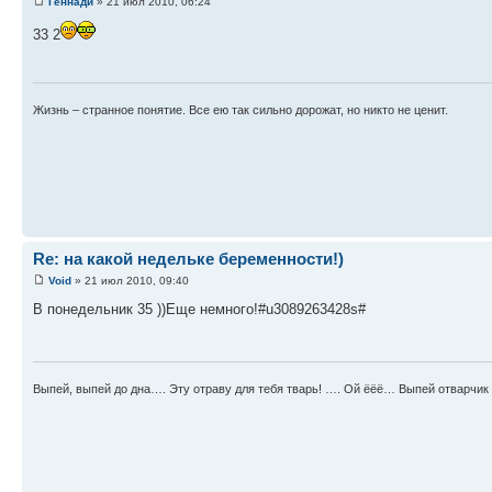
Геннади
» 21 июл 2010, 06:24
33 2
Жизнь – странное понятие. Все ею так сильно дорожат, но никто не ценит.
Re: на какой недельке беременности!)
Void
» 21 июл 2010, 09:40
В понедельник 35 ))Еще немного!#u3089263428s#
Выпей, выпей до дна…. Эту отраву для тебя тварь! …. Ой ёёё… Выпей отварчик 