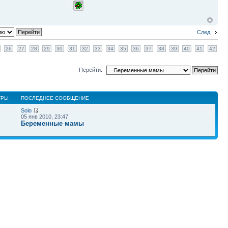
След.
26
27
28
29
30
31
32
33
34
35
36
37
38
39
40
41
42
Перейти:
ТРЫ
ПОСЛЕДНЕЕ СООБЩЕНИЕ
Solo
05 янв 2010, 23:47
Беременные мамы
Наша команда
•
Удалить cookies конференции
• Часовой пояс: UTC + 4 часа