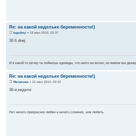
Re: на какой недельке беременности!)
tugaibey
» 19 июл 2010, 02:37
30 6 dnej
И в какой-то вечер ты поймешь однажды, что никто не вечен, не живем мы дважд
Re: на какой недельке беременности!)
Матрешка
» 21 июл 2010, 02:22
36-я,неделя
Нет ничего прекраснее любви и ничего сложнее, чем любить.