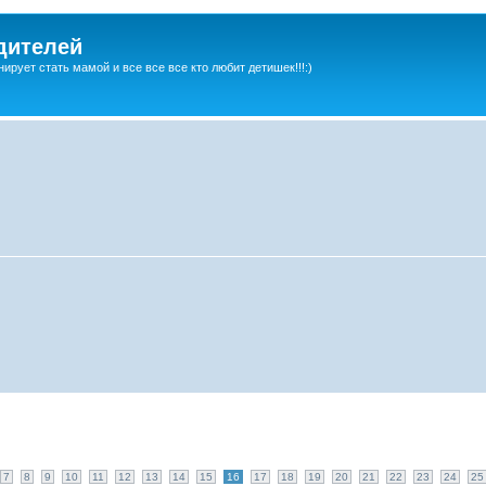
дителей
ирует стать мамой и все все все кто любит детишек!!!:)
7
8
9
10
11
12
13
14
15
16
17
18
19
20
21
22
23
24
25