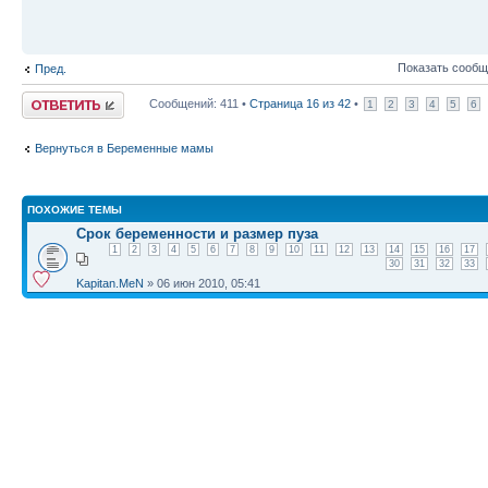
Показать сообщ
Пред.
Ответить
Сообщений: 411 •
Страница
16
из
42
•
1
2
3
4
5
6
Вернуться в Беременные мамы
ПОХОЖИЕ ТЕМЫ
Срок беременности и размер пуза
1
2
3
4
5
6
7
8
9
10
11
12
13
14
15
16
17
30
31
32
33
Kapitan.MeN
» 06 июн 2010, 05:41
КТО СЕЙЧАС НА КОНФЕРЕНЦИИ
Сейчас этот форум просматривают:
Google [Bot]
и гости: 4
Список форумов