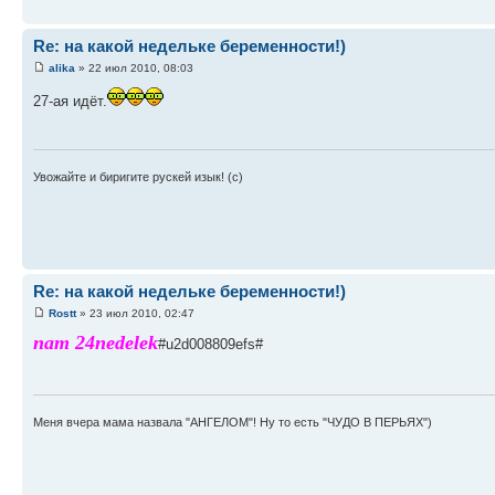
Re: на какой недельке беременности!)
alika
» 22 июл 2010, 08:03
27-ая идёт.
Увожайте и биригите рускей изык! (с)
Re: на какой недельке беременности!)
Rostt
» 23 июл 2010, 02:47
nam 24nedelek
#u2d008809efs#
Меня вчера мама назвала "АНГЕЛОМ"! Ну то есть "ЧУДО В ПЕРЬЯХ")