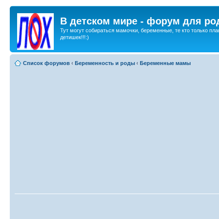
В детском мире - форум для ро
Тут могут собираться мамочки, беременные, те кто только пла
детишек!!!:)
Список форумов
‹
Беременность и роды
‹
Беременные мамы