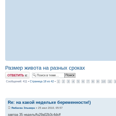
Размер живота на разных сроках
Ответить
Сообщений: 411 •
Страница
18
из
42
•
1
2
3
4
5
6
7
8
9
10
11
Re: на какой недельке беременности!)
Ямбаева Эльмира
» 25 июл 2010, 05:57
завтра 35 недель#u29a02b3c4ds#