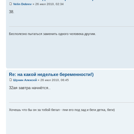
Velin Dobrev
» 26 июл 2010, 02:34
38.
Бесполезно пытаться заменить одного человека другим.
Re: на какой недельке беременности!)
Шунин Алексей
» 26 июл 2010, 06:45
32ая завтра начнётся..
Хочешь что бы он за тобой бегал - пни его под зад и беги детка, беги)