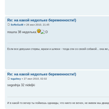
Re: на какой недельке беременности!)
SeReGa48
» 26 июл 2010, 21:45
пошла 38 неделька.
Если все девушки стервы, мрази и шлюхи - тогда спи со своей собакой... она же 
Re: на какой недельке беременности!)
tugaibey
» 27 июл 2010, 02:02
segodnja 32 nideljki
И в какой-то вечер ты поймешь однажды, что никто не вечен, не живем мы дважд