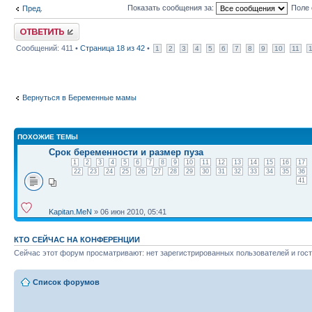
Показать сообщения за:
Поле 
Пред.
Ответить
Сообщений: 411 •
Страница
18
из
42
•
1
2
3
4
5
6
7
8
9
10
11
Вернуться в Беременные мамы
ПОХОЖИЕ ТЕМЫ
Срок беременности и размер пуза
1
2
3
4
5
6
7
8
9
10
11
12
13
14
15
16
17
22
23
24
25
26
27
28
29
30
31
32
33
34
35
36
41
Kapitan.MeN
» 06 июн 2010, 05:41
КТО СЕЙЧАС НА КОНФЕРЕНЦИИ
Сейчас этот форум просматривают: нет зарегистрированных пользователей и гост
Список форумов