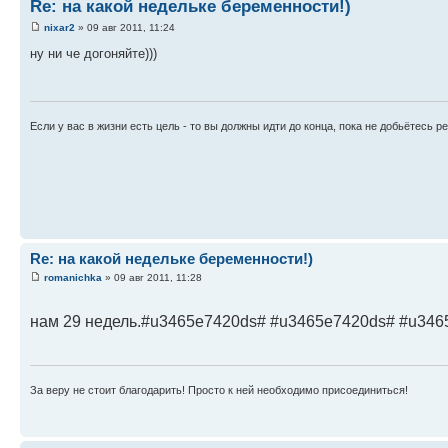
Re: на какой недельке беременности!)
nixar2
» 09 авг 2011, 11:24
ну ни че догоняйте)))
Если у вас в жизни есть цель - то вы должны идти до конца, пока не добьётесь ре
Re: на какой недельке беременности!)
romanichka
» 09 авг 2011, 11:28
нам 29 недель.#u3465e7420ds# #u3465e7420ds# #u346
За веру не стоит благодарить! Просто к ней необходимо присоединиться!