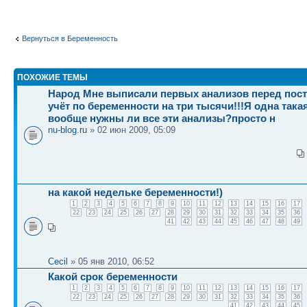
Вернуться в Беременность
ПОХОЖИЕ ТЕМЫ
Народ Мне выписали первых анализов перед пост
учёт по беременности на три тысячи!!!Я одна так
вообще нужны ли все эти анализы?просто н
nu-blog.ru
» 02 июн 2009, 05:09
на какой недельке беременности!)
1
2
3
4
5
6
7
8
9
10
11
12
13
14
15
16
17
22
23
24
25
26
27
28
29
30
31
32
33
34
35
36
41
42
43
44
45
46
47
48
49
Cecil
» 05 янв 2010, 06:52
Какой срок беременности
1
2
3
4
5
6
7
8
9
10
11
12
13
14
15
16
17
22
23
24
25
26
27
28
29
30
31
32
33
34
35
36
41
42
43
44
45