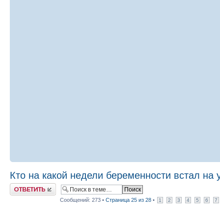
Кто на какой недели беременности встал на 
Ответить
Сообщений: 273 •
Страница
25
из
28
•
1
2
3
4
5
6
7