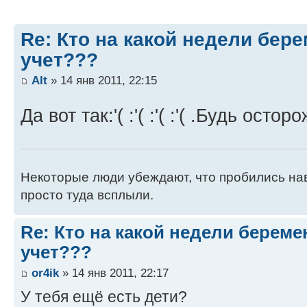
Re: Кто на какой недели бер
учет???
Alt
» 14 янв 2011, 22:15
Да вот так:'( :'( :'( :'( .Будь остор
Некоторые люди убеждают, что пробились нав
просто туда всплыли.
Re: Кто на какой недели береме
учет???
or4ik
» 14 янв 2011, 22:17
У тебя ещё есть дети?