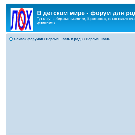
В детском мире - форум для ро
Тут могут собираться мамочки, беременные, те кто только пла
детишек!!!:)
Список форумов
‹
Беременность и роды
‹
Беременность