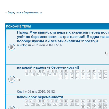
Вернуться в Беременность
ПОХОЖИЕ ТЕМЫ
Народ Мне выписали первых анализов перед пост
учёт по беременности на три тысячи!!!Я одна так
вообще нужны ли все эти анализы?просто н
nu-blog.ru
» 02 июн 2009, 05:09
на какой недельке беременности!)
1
2
3
4
5
6
7
8
9
10
11
12
13
14
15
16
17
22
23
24
25
26
27
28
29
30
31
32
33
34
35
36
41
42
43
44
45
46
47
48
49
Cecil
» 05 янв 2010, 06:52
Какой срок беременности
1
2
3
4
5
6
7
8
9
10
11
12
13
14
15
16
17
22
23
24
25
26
27
28
29
30
31
32
33
34
35
36
41
42
43
44
45