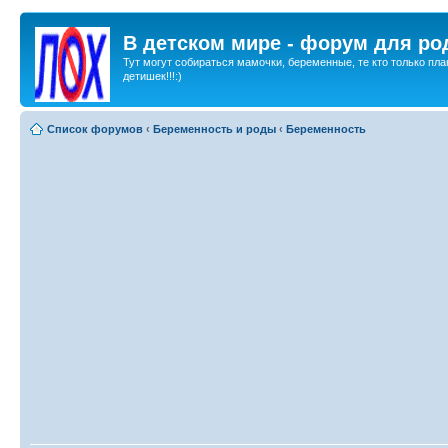
В детском мире - форум для ро
Тут могут собираться мамочки, беременные, те кто только пла
детишек!!!:)
Список форумов
‹
Беременность и роды
‹
Беременность