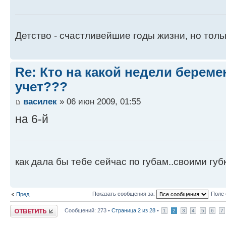
Детство - счастливейшие годы жизни, но тольк
Re: Кто на какой недели береме
учет???
василек
» 06 июн 2009, 01:55
на 6-й
как дала бы тебе сейчас по губам..своими губ
Показать сообщения за:
Поле 
Пред.
Ответить
Сообщений: 273 •
Страница
2
из
28
•
1
2
3
4
5
6
7