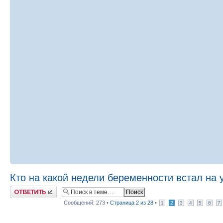
Кто на какой недели беременности встал на 
Ответить
Сообщений: 273 •
Страница
2
из
28
•
1
2
3
4
5
6
7