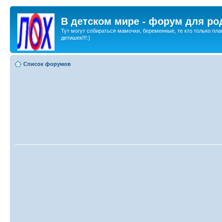
В детском мире - форум для ро
Тут могут собираться мамочки, беременные, те кто только пла
детишек!!!:)
Список форумов