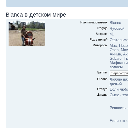
Blanca в детском мире
Имя пользователя:
Blanca
Откуда:
Чусовой
Возраст:
41
Род занятий:
Офтальмо
Интересы:
Mac, Песо
Open, Mov
Аниме, Ах
Subaru, Tr
Мифология
волосы
Группы:
О себе:
Люблю вяз
дочкой
Статус:
Если любит
Цитаты:
Смех - это
Ревность -
Если хоти