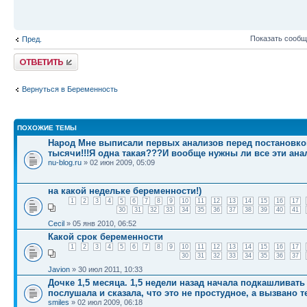
Показать сообщ
Пред.
Ответить
Вернуться в Беременность
ПОХОЖИЕ ТЕМЫ
Народ Мне выписали первых анализов перед постановкой
тысячи!!!Я одна такая???И вообще нужны ли все эти ан
nu-blog.ru
» 02 июн 2009, 05:09
на какой недельке беременности!)
1
2
3
4
5
6
7
8
9
10
11
12
13
14
15
16
17
30
31
32
33
34
35
36
37
38
39
40
41
Cecil
» 05 янв 2010, 06:52
Какой срок беременности
1
2
3
4
5
6
7
8
9
10
11
12
13
14
15
16
17
30
31
32
33
34
35
36
37
Javion
» 30 июл 2011, 10:33
Дочке 1,5 месяца. 1,5 недели назад начала подкашливать
послушала и сказала, что это не простудное, а вызвано т
smiles
» 02 июл 2009, 06:18