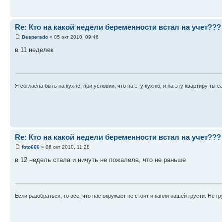
Re: Кто на какой недели беременности встал на учет???
Desperado
» 05 окт 2010, 09:46
в 11 неделек
Я согласна быть на кухне, при условии, что на эту кухню, и на эту квартиру ты с
Re: Кто на какой недели беременности встал на учет???
foto666
» 06 окт 2010, 11:28
в 12 недель стала и ничуть не пожалела, что не раньше
Если разобраться, то все, что нас окружает не стоит и капли нашей грусти. Не гру