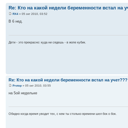
Re: Кто на какой недели беременности встал на у
RX4
» 05 окт 2010, 03:52
В 6 нед.
Дети - это прекрасно: куда ни сядешь - в жопе кубик.
Re: Кто на какой недели беременности встал на учет???
Protop
» 05 окт 2010, 03:55
на 5ой недельке
Обидно когда время уводит тех, с кем ты столько времени шел бок о бок.