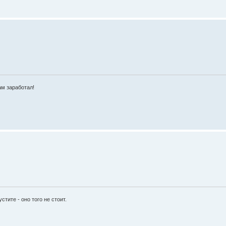
ам заработал!
стите - оно того не стоит.