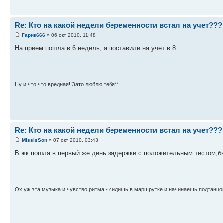
Re: Кто на какой недели беременности встал на учет???
Гарик666
» 06 окт 2010, 11:48
На прием пошла в 6 недель, а поставили на учет в 8
Ну и что,что вредная!!Зато люблю тебя**
Re: Кто на какой недели беременности встал на учет???
MissisSon
» 07 окт 2010, 03:43
В жк пошла в первый же день задержки с положительным тестом,был
Ох уж эта музыка и чувство ритма - сидишь в маршрутке и начинаешь подтанцо