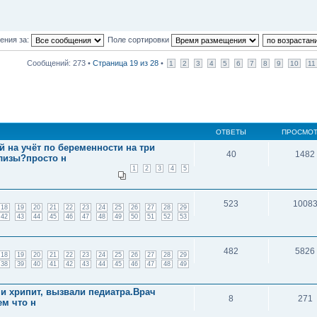
ения за:
Поле сортировки
Сообщений: 273 •
Страница
19
из
28
•
1
2
3
4
5
6
7
8
9
10
11
ОТВЕТЫ
ПРОСМО
 на учёт по беременности на три
40
1482
ализы?просто н
1
2
3
4
5
523
1008
18
19
20
21
22
23
24
25
26
27
28
29
42
43
44
45
46
47
48
49
50
51
52
53
482
5826
18
19
20
21
22
23
24
25
26
27
28
29
38
39
40
41
42
43
44
45
46
47
48
49
 и хрипит, вызвали педиатра.Врач
8
271
ем что н