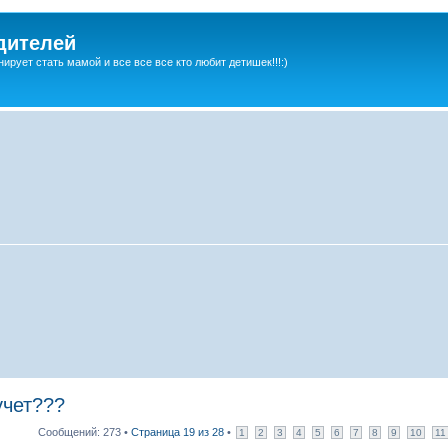
дителей
ирует стать мамой и все все все кто любит детишек!!!:)
учет???
Сообщений: 273 •
Страница
19
из
28
•
1
2
3
4
5
6
7
8
9
10
11