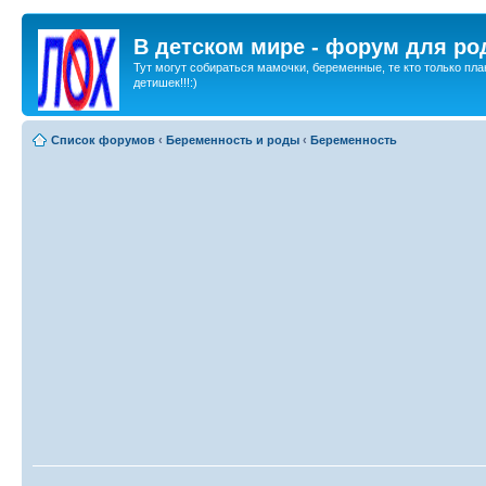
В детском мире - форум для ро
Тут могут собираться мамочки, беременные, те кто только пла
детишек!!!:)
Список форумов
‹
Беременность и роды
‹
Беременность