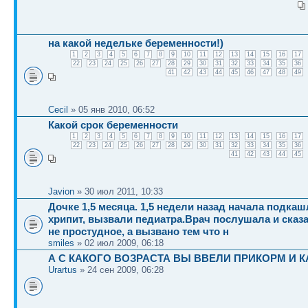
на какой недельке беременности!)
1
2
3
4
5
6
7
8
9
10
11
12
13
14
15
16
17
22
23
24
25
26
27
28
29
30
31
32
33
34
35
36
41
42
43
44
45
46
47
48
49
Cecil
» 05 янв 2010, 06:52
Какой срок беременности
1
2
3
4
5
6
7
8
9
10
11
12
13
14
15
16
17
22
23
24
25
26
27
28
29
30
31
32
33
34
35
36
41
42
43
44
45
Javion
» 30 июл 2011, 10:33
Дочке 1,5 месяца. 1,5 недели назад начала подкаш
хрипит, вызвали педиатра.Врач послушала и сказа
не простудное, а вызвано тем что н
smiles
» 02 июл 2009, 06:18
А С КАКОГО ВОЗРАСТА ВЫ ВВЕЛИ ПРИКОРМ И 
Urartus
» 24 сен 2009, 06:28