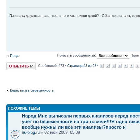
Папа, а куда улетает аист после того,как принес детей? - Обратно в штаны, сыно
Показать сообщения за:
Поле 
Пред.
Ответить
Сообщений: 273 •
Страница
23
из
28
•
1
2
3
4
5
6
7
Вернуться в Беременность
ПОХОЖИЕ ТЕМЫ
Народ Мне выписали первых анализов перед пост
учёт по беременности на три тысячи!!!Я одна так
вообще нужны ли все эти анализы?просто н
nu-blog.ru
» 02 июн 2009, 05:09