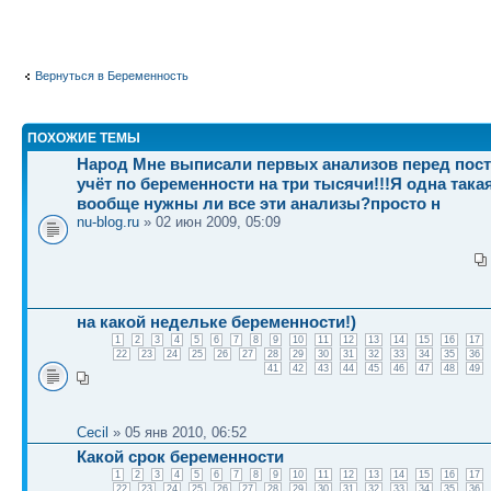
Вернуться в Беременность
ПОХОЖИЕ ТЕМЫ
Народ Мне выписали первых анализов перед пост
учёт по беременности на три тысячи!!!Я одна так
вообще нужны ли все эти анализы?просто н
nu-blog.ru
» 02 июн 2009, 05:09
на какой недельке беременности!)
1
2
3
4
5
6
7
8
9
10
11
12
13
14
15
16
17
22
23
24
25
26
27
28
29
30
31
32
33
34
35
36
41
42
43
44
45
46
47
48
49
Cecil
» 05 янв 2010, 06:52
Какой срок беременности
1
2
3
4
5
6
7
8
9
10
11
12
13
14
15
16
17
22
23
24
25
26
27
28
29
30
31
32
33
34
35
36