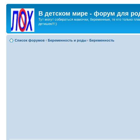
В детском мире - форум для ро
Тут могут собираться мамочки, беременные, те кто только пла
детишек!!!:)
Список форумов
‹
Беременность и роды
‹
Беременность