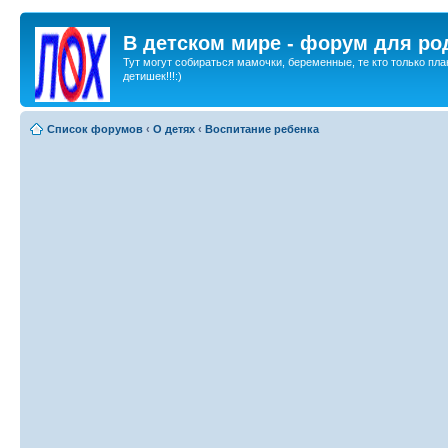
В детском мире - форум для ро
Тут могут собираться мамочки, беременные, те кто только пла
детишек!!!:)
Список форумов
‹
О детях
‹
Воспитание ребенка