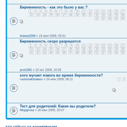
Беременность - как это было у вас ?
1
2
3
4
5
6
7
8
9
10
11
12
13
14
15
16
17
22
23
24
25
26
27
28
29
30
31
32
33
34
35
36
41
42
43
44
45
Алина2008
» 19 июл 2009, 05:51
Беременность скоро разрешится
1
2
3
4
5
6
7
8
9
10
11
12
13
14
15
16
17
22
23
24
25
26
27
28
29
30
31
32
33
34
35
36
41
42
43
44
45
46
47
48
49
50
51
52
53
54
55
prot1981
» 10 окт 2009, 10:26
кого мучает изжога во время беременности?
rustemakbulatov
» 24 июн 2009, 06:11
1
2
Тест для родителей: Какие вы родители?
Мордочка
» 28 июн 2009, 20:07
КТО СЕЙЧАС НА КОНФЕРЕНЦИИ