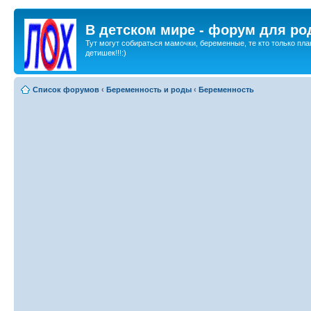
В детском мире - форум для ро
Тут могут собираться мамочки, беременные, те кто только пла
детишек!!!:)
Список форумов
‹
Беременность и роды
‹
Беременность