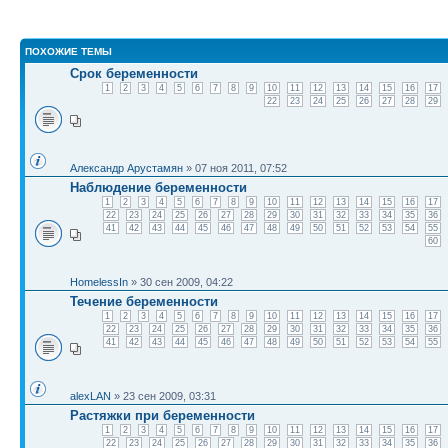
ПОХОЖИЕ ТЕМЫ
Срок беременности
1
2
3
4
5
6
7
8
9
10
11
12
13
14
15
16
17
22
23
24
25
26
27
28
29
Александр Арустамян
» 07 ноя 2011, 07:52
Наблюдение беременности
1
2
3
4
5
6
7
8
9
10
11
12
13
14
15
16
17
22
23
24
25
26
27
28
29
30
31
32
33
34
35
36
41
42
43
44
45
46
47
48
49
50
51
52
53
54
55
60
HomelessIn
» 30 сен 2009, 04:22
Течение беременности
1
2
3
4
5
6
7
8
9
10
11
12
13
14
15
16
17
22
23
24
25
26
27
28
29
30
31
32
33
34
35
36
41
42
43
44
45
46
47
48
49
50
51
52
53
54
55
alexLAN
» 23 сен 2009, 03:31
Растяжки при беременности
1
2
3
4
5
6
7
8
9
10
11
12
13
14
15
16
17
22
23
24
25
26
27
28
29
30
31
32
33
34
35
36