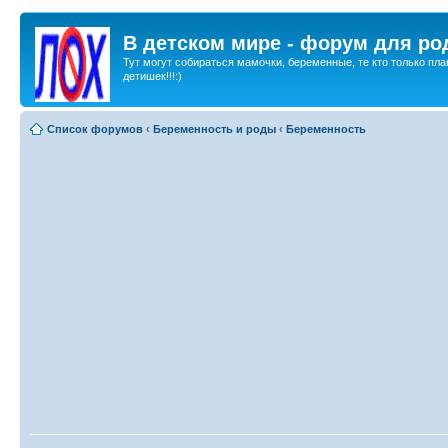
В детском мире - форум для ро
Тут могут собираться мамочки, беременные, те кто только пла
детишек!!!:)
Список форумов
‹
Беременность и роды
‹
Беременность