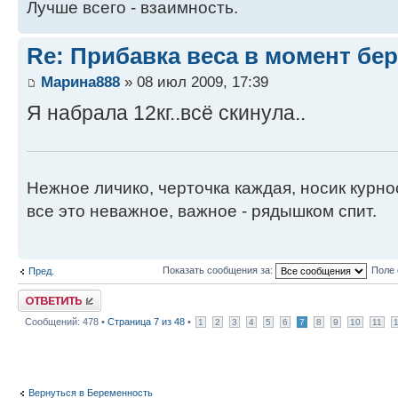
Лучше всего - взаимность.
Re: Прибавка веса в момент бе
Марина888
» 08 июл 2009, 17:39
Я набрала 12кг..всё скинула..
Нежное личико, черточка каждая, носик курнос
все это неважное, важное - рядышком спит.
Показать сообщения за:
Поле 
Пред.
Ответить
Сообщений: 478 •
Страница
7
из
48
•
1
2
3
4
5
6
7
8
9
10
11
Вернуться в Беременность