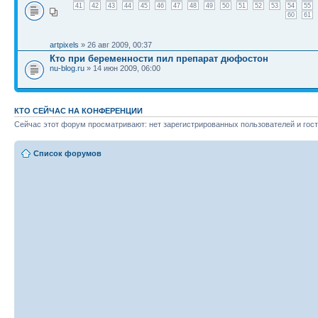
41
42
43
44
45
46
47
48
49
50
51
52
53
54
55
60
61
artpixels
» 26 авг 2009, 00:37
Кто при беременности пил препарат дюфостон
nu-blog.ru
» 14 июн 2009, 06:00
КТО СЕЙЧАС НА КОНФЕРЕНЦИИ
Сейчас этот форум просматривают: нет зарегистрированных пользователей и гост
Список форумов