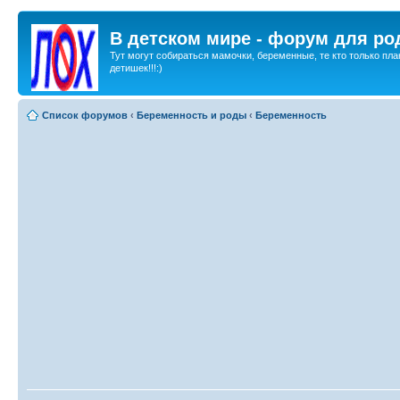
В детском мире - форум для ро
Тут могут собираться мамочки, беременные, те кто только пла
детишек!!!:)
Список форумов
‹
Беременность и роды
‹
Беременность