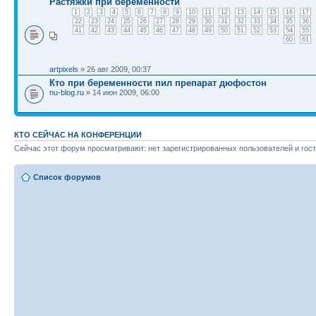
Растяжки при беременности
1
2
3
4
5
6
7
8
9
10
11
12
13
14
15
16
17
22
23
24
25
26
27
28
29
30
31
32
33
34
35
36
41
42
43
44
45
46
47
48
49
50
51
52
53
54
55
60
61
artpixels
» 26 авг 2009, 00:37
Кто при беременности пил препарат дюфостон
nu-blog.ru
» 14 июн 2009, 06:00
КТО СЕЙЧАС НА КОНФЕРЕНЦИИ
Сейчас этот форум просматривают: нет зарегистрированных пользователей и гост
Список форумов