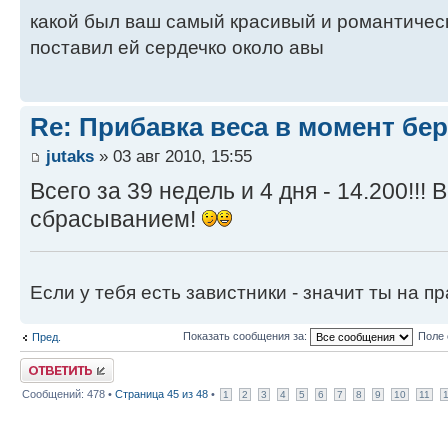
какой был ваш самый красивый и романтически
поставил ей сердечко около авы
Re: Прибавка веса в момент бе
jutaks
» 03 авг 2010, 15:55
Всего за 39 недель и 4 дня - 14.200!!!
сбрасыванием!
Если у тебя есть завистники - значит ты на п
Показать сообщения за:
Поле 
Пред.
Ответить
Сообщений: 478 •
Страница
45
из
48
•
1
2
3
4
5
6
7
8
9
10
11