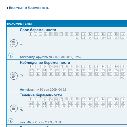
Вернуться в Беременность
ПОХОЖИЕ ТЕМЫ
Срок беременности
1
2
3
4
5
6
7
8
9
10
11
12
13
14
15
16
17
22
23
24
25
26
27
28
29
Александр Арустамян
» 07 ноя 2011, 07:52
Наблюдение беременности
1
2
3
4
5
6
7
8
9
10
11
12
13
14
15
16
17
22
23
24
25
26
27
28
29
30
31
32
33
34
35
36
41
42
43
44
45
46
47
48
49
50
51
52
53
54
55
60
HomelessIn
» 30 сен 2009, 04:22
Течение беременности
1
2
3
4
5
6
7
8
9
10
11
12
13
14
15
16
17
22
23
24
25
26
27
28
29
30
31
32
33
34
35
36
41
42
43
44
45
46
47
48
49
50
51
52
53
54
55
alexLAN
» 23 сен 2009, 03:31