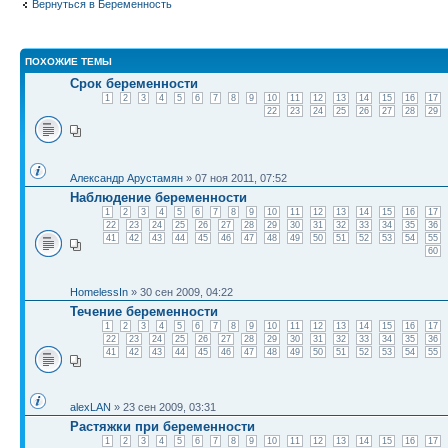
Вернуться в Беременность
ПОХОЖИЕ ТЕМЫ
Срок беременности
1
2
3
4
5
6
7
8
9
10
11
12
13
14
15
16
17
22
23
24
25
26
27
28
29
Александр Арустамян
» 07 ноя 2011, 07:52
Наблюдение беременности
1
2
3
4
5
6
7
8
9
10
11
12
13
14
15
16
17
22
23
24
25
26
27
28
29
30
31
32
33
34
35
36
41
42
43
44
45
46
47
48
49
50
51
52
53
54
55
60
HomelessIn
» 30 сен 2009, 04:22
Течение беременности
1
2
3
4
5
6
7
8
9
10
11
12
13
14
15
16
17
22
23
24
25
26
27
28
29
30
31
32
33
34
35
36
41
42
43
44
45
46
47
48
49
50
51
52
53
54
55
alexLAN
» 23 сен 2009, 03:31
Растяжки при беременности
1
2
3
4
5
6
7
8
9
10
11
12
13
14
15
16
17