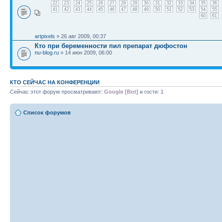
22
23
24
25
26
27
28
29
30
31
32
33
34
35
36
41
42
43
44
45
46
47
48
49
50
51
52
53
54
55
60
61
artpixels
» 26 авг 2009, 00:37
Кто при беременности пил препарат дюфостон
nu-blog.ru
» 14 июн 2009, 06:00
КТО СЕЙЧАС НА КОНФЕРЕНЦИИ
Сейчас этот форум просматривают:
Google [Bot]
и гости: 1
Список форумов