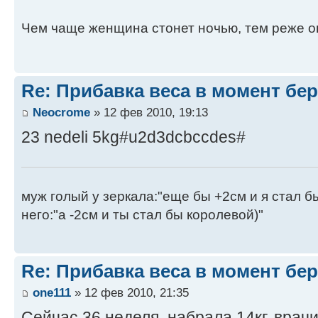
Чем чаще женщина стонет ночью, тем реже о
Re: Прибавка веса в момент бе
Neocrome
» 12 фев 2010, 19:13
23 nedeli 5kg#u2d3dcbccdes#
муж голый у зеркала:"еще бы +2см и я стал б
него:"а -2см и ты стал бы королевой)"
Re: Прибавка веса в момент бе
one111
» 12 фев 2010, 21:35
Сейчас 36 неделя, набрала 14кг, врач