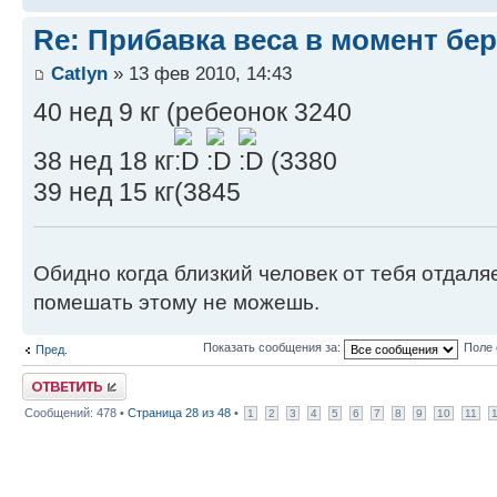
Re: Прибавка веса в момент бе
Catlyn
» 13 фев 2010, 14:43
40 нед 9 кг (ребеонок 3240
38 нед 18 кг
(3380
39 нед 15 кг(3845
Обидно когда близкий человек от тебя отдаля
помешать этому не можешь.
Показать сообщения за:
Поле 
Пред.
Ответить
Сообщений: 478 •
Страница
28
из
48
•
1
2
3
4
5
6
7
8
9
10
11