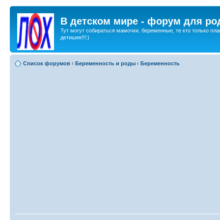
В детском мире - форум для ро
Тут могут собираться мамочки, беременные, те кто только пла
детишек!!!:)
Список форумов
‹
Беременность и роды
‹
Беременность