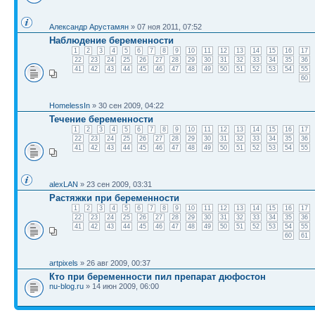
Александр Арустамян
» 07 ноя 2011, 07:52
Наблюдение беременности
1
2
3
4
5
6
7
8
9
10
11
12
13
14
15
16
17
22
23
24
25
26
27
28
29
30
31
32
33
34
35
36
41
42
43
44
45
46
47
48
49
50
51
52
53
54
55
60
HomelessIn
» 30 сен 2009, 04:22
Течение беременности
1
2
3
4
5
6
7
8
9
10
11
12
13
14
15
16
17
22
23
24
25
26
27
28
29
30
31
32
33
34
35
36
41
42
43
44
45
46
47
48
49
50
51
52
53
54
55
alexLAN
» 23 сен 2009, 03:31
Растяжки при беременности
1
2
3
4
5
6
7
8
9
10
11
12
13
14
15
16
17
22
23
24
25
26
27
28
29
30
31
32
33
34
35
36
41
42
43
44
45
46
47
48
49
50
51
52
53
54
55
60
61
artpixels
» 26 авг 2009, 00:37
Кто при беременности пил препарат дюфостон
nu-blog.ru
» 14 июн 2009, 06:00