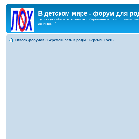
В детском мире - форум для ро
Тут могут собираться мамочки, беременные, те кто только пла
детишек!!!:)
Список форумов
‹
Беременность и роды
‹
Беременность