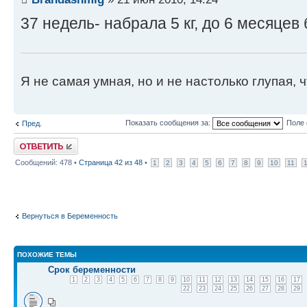
37 недель- набрала 5 кг, до 6 месяцев
Я не самая умная, но и не настолько глупая,
Показать сообщения за:
Поле 
Пред.
Ответить
Сообщений: 478 •
Страница
42
из
48
•
1
2
3
4
5
6
7
8
9
10
11
Вернуться в Беременность
ПОХОЖИЕ ТЕМЫ
Срок беременности
1
2
3
4
5
6
7
8
9
10
11
12
13
14
15
16
17
22
23
24
25
26
27
28
29