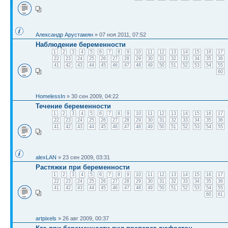
Александр Арустамян
» 07 ноя 2011, 07:52
Наблюдение беременности
1
2
3
4
5
6
7
8
9
10
11
12
13
14
15
16
17
22
23
24
25
26
27
28
29
30
31
32
33
34
35
36
41
42
43
44
45
46
47
48
49
50
51
52
53
54
55
60
HomelessIn
» 30 сен 2009, 04:22
Течение беременности
1
2
3
4
5
6
7
8
9
10
11
12
13
14
15
16
17
22
23
24
25
26
27
28
29
30
31
32
33
34
35
36
41
42
43
44
45
46
47
48
49
50
51
52
53
54
55
alexLAN
» 23 сен 2009, 03:31
Растяжки при беременности
1
2
3
4
5
6
7
8
9
10
11
12
13
14
15
16
17
22
23
24
25
26
27
28
29
30
31
32
33
34
35
36
41
42
43
44
45
46
47
48
49
50
51
52
53
54
55
60
61
artpixels
» 26 авг 2009, 00:37