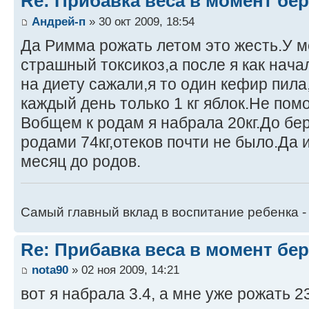
Re: Прибавка веса в момент бе
Андрей-п
» 30 окт 2009, 18:54
Да Римма рожать летом это жесть.У м
страшный токсикоз,а после я как нача
на диету сажали,я то один кефир пила
каждый день только 1 кг яблок.Не пом
Вобщем к родам я набрала 20кг.До бер
родами 74кг,отеков почти не было.Да 
месяц до родов.
Самый главный вклад в воспитание ребенка -
Re: Прибавка веса в момент бе
nota90
» 02 ноя 2009, 14:21
вот я набрала 3.4, а мне уже рожать 2