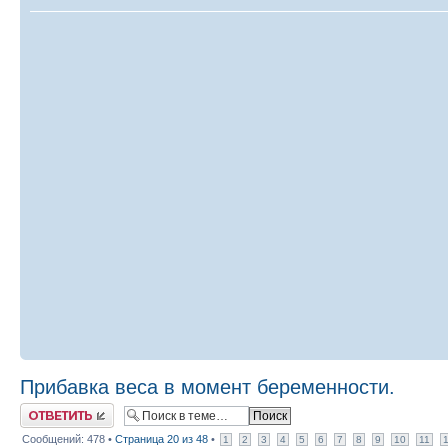
Прибавка веса в момент беременности.
Ответить
Сообщений: 478 •
Страница
20
из
48
•
1
2
3
4
5
6
7
8
9
10
11