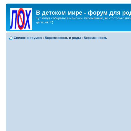
В детском мире - форум для ро
Тут могут собираться мамочки, беременные, те кто только пла
детишек!!!:)
Список форумов
‹
Беременность и роды
‹
Беременность