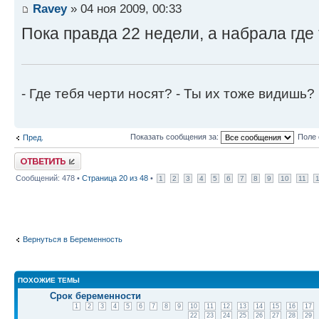
Ravey
» 04 ноя 2009, 00:33
Пока правда 22 недели, а набрала где т
- Где тебя черти носят? - Ты их тоже видишь?
Показать сообщения за:
Поле 
Пред.
Ответить
Сообщений: 478 •
Страница
20
из
48
•
1
2
3
4
5
6
7
8
9
10
11
Вернуться в Беременность
ПОХОЖИЕ ТЕМЫ
Срок беременности
1
2
3
4
5
6
7
8
9
10
11
12
13
14
15
16
17
22
23
24
25
26
27
28
29