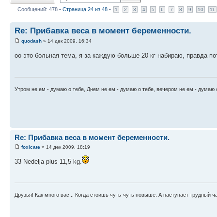
Сообщений: 478 •
Страница
24
из
48
•
1
2
3
4
5
6
7
8
9
10
11
Re: Прибавка веса в момент беременности.
quodash
» 14 дек 2009, 16:34
оо это больная тема, я за каждую больше 20 кг набираю, правда п
Утром не ем - думаю о тебе, Днем не ем - думаю о тебе, вечером не ем - думаю о
Re: Прибавка веса в момент беременности.
foxicate
» 14 дек 2009, 18:19
33 Nedelja plus 11,5 kg.
Друзья! Как много вас... Когда стоишь чуть-чуть повыше. А наступает трудный 