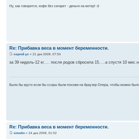
Ну, как говорится, кофе без сигарет - деньги на ветер! :d
Re: Прибавка веса в момент беременности.
сергей ус
» 21 дек 2009, 07:54
за 39 нидель-12 кг..... после родов сбросила 15.....а спустя 10 мес.набр
Было бы круто если бы ссоры были похожи на браузер Опера, чтобы можно было
Re: Прибавка веса в момент беременности.
simolin
» 24 дек 2009, 01:52