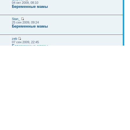
04 окт 2009, 08:10
Беременные мамы
Stan_
25 сен 2009, 09:24
Беременные мамы
zeb
07 сен 2009, 22:45
Беременные мамы
Черешня
17 июл 2012, 20:27
Беременность
Наша команда
•
Удалить cookies конференции
• Часовой пояс: UTC + 4 часа