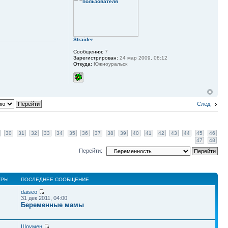
Straider
Сообщения:
7
Зарегистрирован:
24 мар 2009, 08:12
Откуда:
Южноуральск
След.
30
31
32
33
34
35
36
37
38
39
40
41
42
43
44
45
46
47
48
Перейти:
ТРЫ
ПОСЛЕДНЕЕ СООБЩЕНИЕ
daiseo
31 дек 2011, 04:00
Беременные мамы
Шоумен