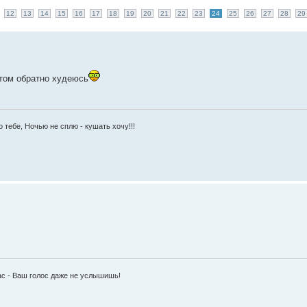
12
13
14
15
16
17
18
19
20
21
22
23
24
25
26
27
28
29
отом обратно худеюсь
 тебе, Ночью не сплю - кушать хочу!!!
час - Ваш голос даже не услышишь!