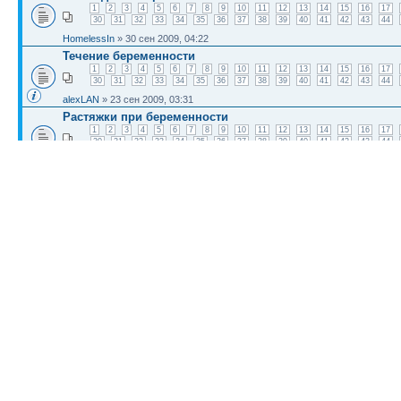
1
2
3
4
5
6
7
8
9
10
11
12
13
14
15
16
17
30
31
32
33
34
35
36
37
38
39
40
41
42
43
44
HomelessIn
» 30 сен 2009, 04:22
Течение беременности
1
2
3
4
5
6
7
8
9
10
11
12
13
14
15
16
17
30
31
32
33
34
35
36
37
38
39
40
41
42
43
44
alexLAN
» 23 сен 2009, 03:31
Растяжки при беременности
1
2
3
4
5
6
7
8
9
10
11
12
13
14
15
16
17
30
31
32
33
34
35
36
37
38
39
40
41
42
43
44
artpixels
» 26 авг 2009, 00:37
Кто при беременности пил препарат дюфостон
nu-blog.ru
» 14 июн 2009, 06:00
КТО СЕЙЧАС НА КОНФЕРЕНЦИИ
Сейчас этот форум просматривают: нет зарегистрированных пользователей и гост
Список форумов