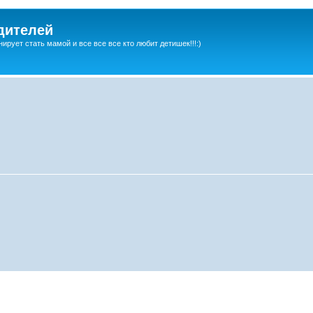
дителей
ирует стать мамой и все все все кто любит детишек!!!:)