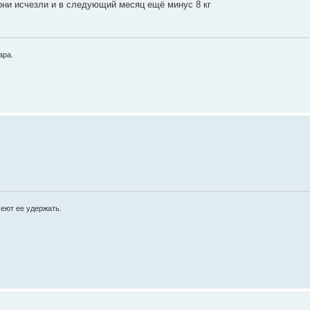
они исчезли и в следующий месяц ещё минус 8 кг
ара.
меют ее удержать.