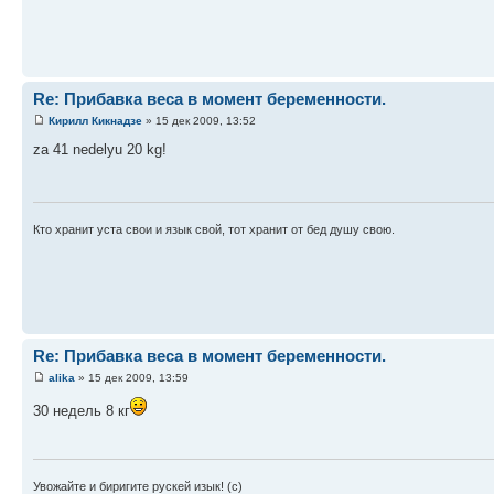
Re: Прибавка веса в момент беременности.
Кирилл Кикнадзе
» 15 дек 2009, 13:52
za 41 nedelyu 20 kg!
Кто хранит уста свои и язык свой, тот хранит от бед душу свою.
Re: Прибавка веса в момент беременности.
alika
» 15 дек 2009, 13:59
30 недель 8 кг
Увожайте и биригите рускей изык! (с)