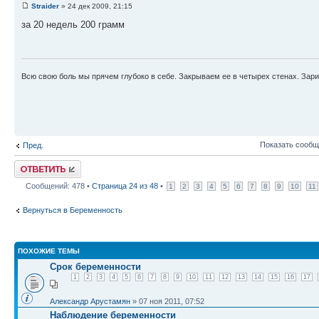
Straider
» 24 дек 2009, 21:15
за 20 недель 200 грамм
Всю свою боль мы прячем глубоко в себе. Закрываем ее в четырех стенах. Зар
Показать сообщ
Пред.
Ответить
Сообщений: 478 •
Страница
24
из
48
•
1
2
3
4
5
6
7
8
9
10
11
Вернуться в Беременность
ПОХОЖИЕ ТЕМЫ
Срок беременности
1
2
3
4
5
6
7
8
9
10
11
12
13
14
15
16
17
Александр Арустамян
» 07 ноя 2011, 07:52
Наблюдение беременности