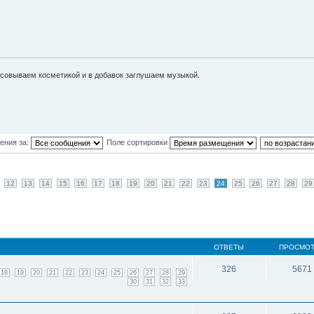
исовываем косметикой и в добавок заглушаем музыкой.
ения за:
Поле сортировки
12
13
14
15
16
17
18
19
20
21
22
23
24
25
26
27
28
29
ОТВЕТЫ
ПРОСМО
326
5671
18
19
20
21
22
23
24
25
26
27
28
29
30
31
32
33