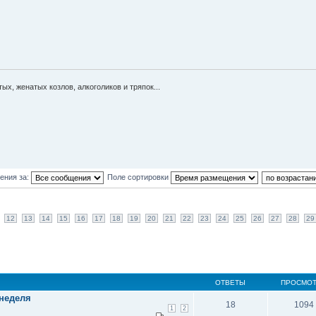
ых, женатых козлов, алкоголиков и тряпок...
ения за:
Поле сортировки
12
13
14
15
16
17
18
19
20
21
22
23
24
25
26
27
28
29
ОТВЕТЫ
ПРОСМО
 неделя
18
1094
1
2