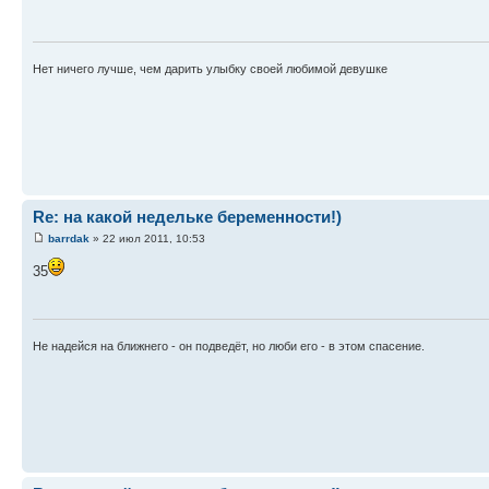
Нет ничего лучше, чем дарить улыбку своей любимой девушке
Re: на какой недельке беременности!)
barrdak
» 22 июл 2011, 10:53
35
Не надейся на ближнего - он подведёт, но люби его - в этом спасение.