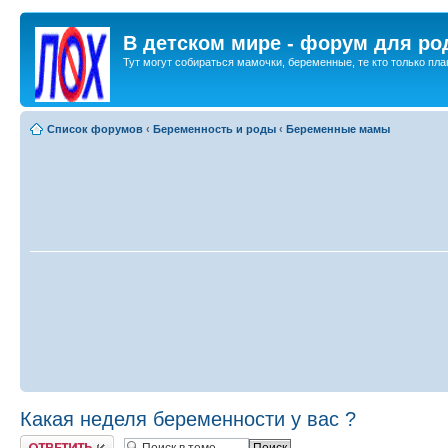
В детском мире - форум для ро
Тут могут собираться мамочки, беременные, те кто только план
Список форумов
‹
Беременность и роды
‹
Беременные мамы
Какая неделя беременности у вас ?
Ответить