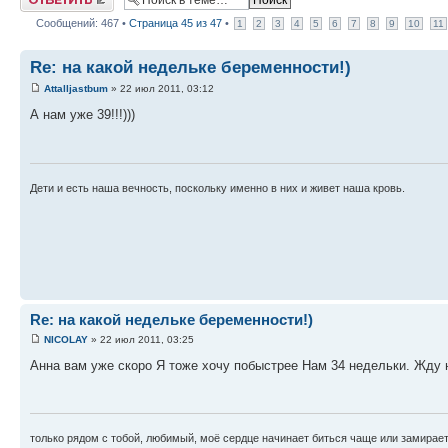
Сообщений: 467 •
Страница
45
из
47
•
1
2
3
4
5
6
7
8
9
10
11
Re: на какой недельке беременности!)
Attalljastbum
» 22 июл 2011, 03:12
А нам уже 39!!!)))
Дети и есть наша вечность, поскольку именно в них и живет наша кровь.
Re: на какой недельке беременности!)
NICOLAY
» 22 июл 2011, 03:25
Анна вам уже скоро Я тоже хочу побыстрее Нам 34 недельки. Жду
только рядом с тобой, любимый, моё сердце начинает биться чаще или замирает 