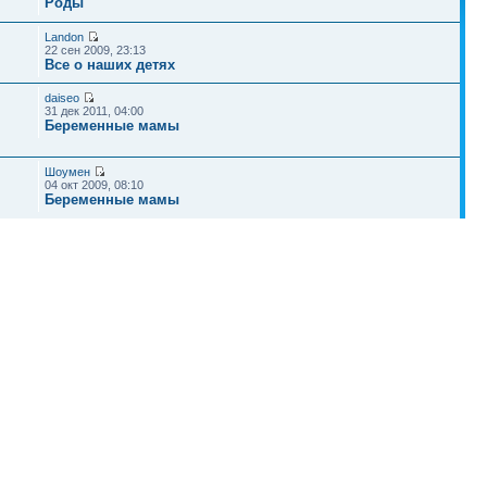
Роды
Landon
22 сен 2009, 23:13
Все о наших детях
daiseo
31 дек 2011, 04:00
Беременные мамы
Шоумен
04 окт 2009, 08:10
Беременные мамы
Stan_
25 сен 2009, 09:24
Беременные мамы
Наша команда
•
Удалить cookies конференции
• Часовой пояс: UTC + 4 часа