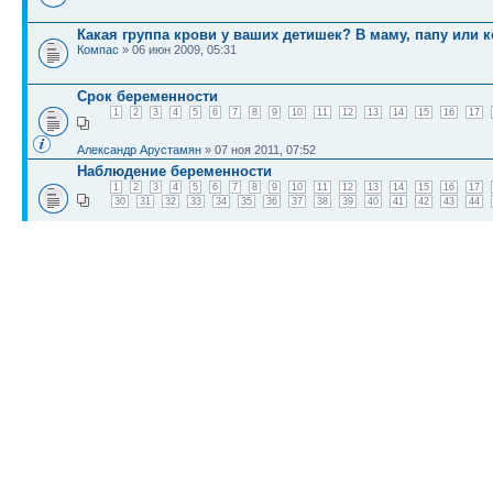
Какая группа крови у ваших детишек? В маму, папу или к
Компас
» 06 июн 2009, 05:31
Срок беременности
1
2
3
4
5
6
7
8
9
10
11
12
13
14
15
16
17
Александр Арустамян
» 07 ноя 2011, 07:52
Наблюдение беременности
1
2
3
4
5
6
7
8
9
10
11
12
13
14
15
16
17
30
31
32
33
34
35
36
37
38
39
40
41
42
43
44
HomelessIn
» 30 сен 2009, 04:22
Течение беременности
1
2
3
4
5
6
7
8
9
10
11
12
13
14
15
16
17
30
31
32
33
34
35
36
37
38
39
40
41
42
43
44
alexLAN
» 23 сен 2009, 03:31
КТО СЕЙЧАС НА КОНФЕРЕНЦИИ
Сейчас этот форум просматривают:
Bing [Bot]
и гости: 2
Список форумов