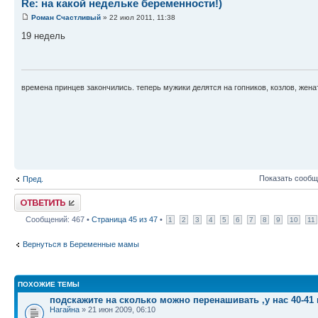
Re: на какой недельке беременности!)
Роман Счастливый
» 22 июл 2011, 11:38
19 недель
времена принцев закончились. теперь мужики делятся на гопников, козлов, женат
Показать сообщ
Пред.
Ответить
Сообщений: 467 •
Страница
45
из
47
•
1
2
3
4
5
6
7
8
9
10
11
Вернуться в Беременные мамы
ПОХОЖИЕ ТЕМЫ
подскажите на сколько можно перенашивать ,у нас 40-41
Нагайна
» 21 июн 2009, 06:10