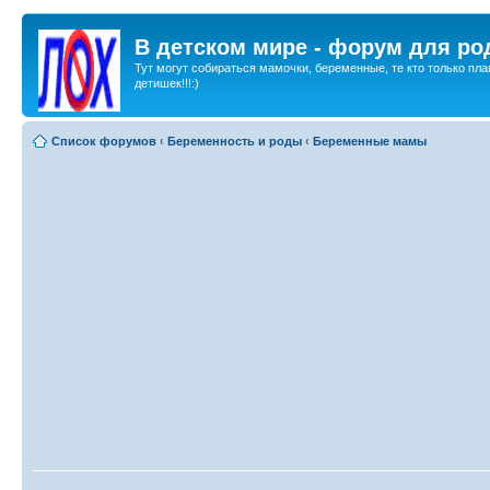
В детском мире - форум для ро
Тут могут собираться мамочки, беременные, те кто только пла
детишек!!!:)
Список форумов
‹
Беременность и роды
‹
Беременные мамы