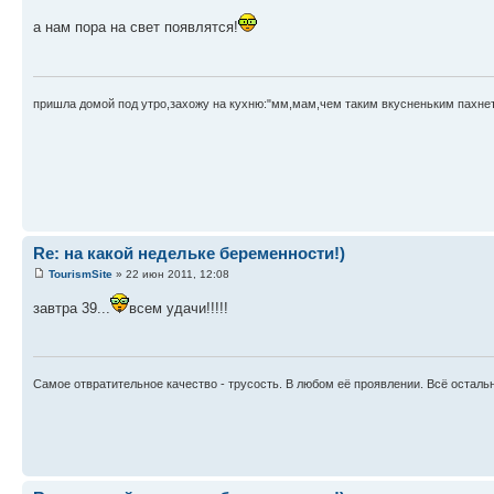
а нам пора на свет появлятся!
пришла домой под утро,захожу на кухню:"мм,мам,чем таким вкусненьким пахнет
Re: на какой недельке беременности!)
TourismSite
» 22 июн 2011, 12:08
завтра 39...
всем удачи!!!!!
Самое отвратительное качество - трусость. В любом её проявлении. Всё осталь