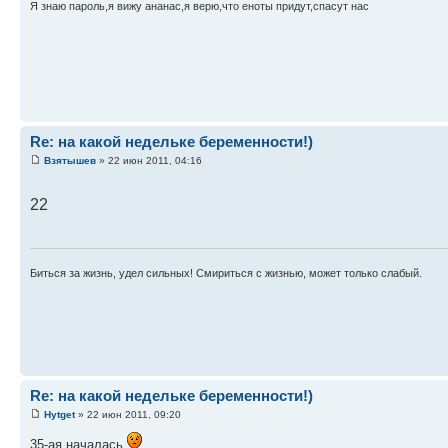
Я знаю пароль,я вижу ананас,я верю,что еноты придут,спасут нас
Re: на какой недельке беременности!)
Взятышев
» 22 июн 2011, 04:16
22
Биться за жизнь, удел сильных! Смириться с жизнью, может только слабый.
Re: на какой недельке беременности!)
Hytget
» 22 июн 2011, 09:20
35-ая началась