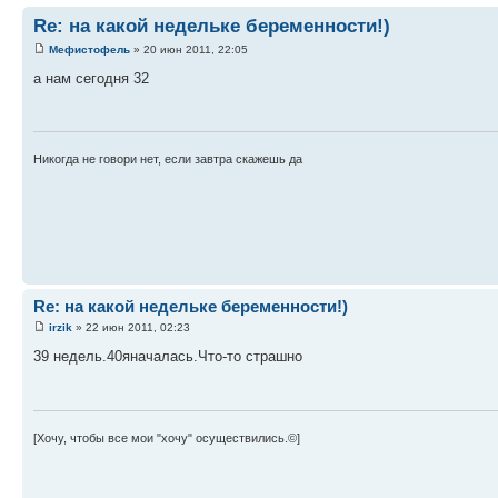
Re: на какой недельке беременности!)
Мефистофель
» 20 июн 2011, 22:05
а нам сегодня 32
Никогда не говори нет, если завтра скажешь да
Re: на какой недельке беременности!)
irzik
» 22 июн 2011, 02:23
39 недель.40яначалась.Что-то страшно
[Хочу, чтобы все мои "хочу" осуществились.©]