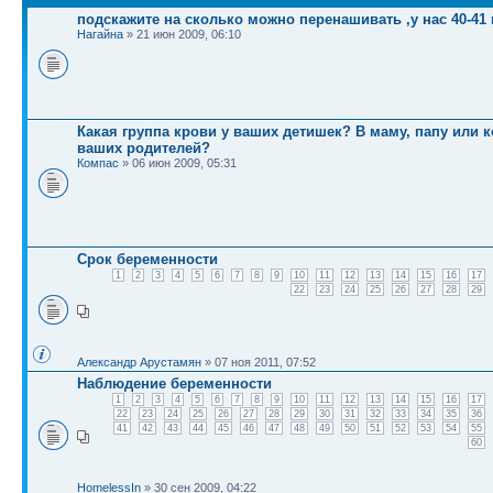
подскажите на сколько можно перенашивать ,у нас 40-41
Нагайна
» 21 июн 2009, 06:10
Какая группа крови у ваших детишек? В маму, папу или к
ваших родителей?
Компас
» 06 июн 2009, 05:31
Срок беременности
1
2
3
4
5
6
7
8
9
10
11
12
13
14
15
16
17
22
23
24
25
26
27
28
29
Александр Арустамян
» 07 ноя 2011, 07:52
Наблюдение беременности
1
2
3
4
5
6
7
8
9
10
11
12
13
14
15
16
17
22
23
24
25
26
27
28
29
30
31
32
33
34
35
36
41
42
43
44
45
46
47
48
49
50
51
52
53
54
55
60
HomelessIn
» 30 сен 2009, 04:22