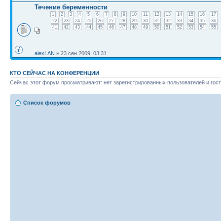
Течение беременности
1
2
3
4
5
6
7
8
9
10
11
12
13
14
15
16
17
22
23
24
25
26
27
28
29
30
31
32
33
34
35
36
41
42
43
44
45
46
47
48
49
50
51
52
53
54
55
alexLAN
» 23 сен 2009, 03:31
КТО СЕЙЧАС НА КОНФЕРЕНЦИИ
Сейчас этот форум просматривают: нет зарегистрированных пользователей и гост
Список форумов