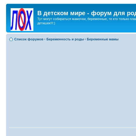
В детском мире - форум для ро
Тут могут собираться мамочки, беременные, те кто только пла
детишек!!!:)
Список форумов
‹
Беременность и роды
‹
Беременные мамы