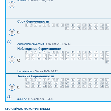
Компас
» 06 июн 2009, 05:31
Срок беременности
1
2
3
4
5
6
7
8
9
10
11
12
13
14
15
16
17
22
23
24
25
26
27
28
29
Александр Арустамян
» 07 ноя 2011, 07:52
Наблюдение беременности
1
2
3
4
5
6
7
8
9
10
11
12
13
14
15
16
17
22
23
24
25
26
27
28
29
30
31
32
33
34
35
36
41
42
43
44
45
46
47
48
49
50
51
52
53
54
55
60
HomelessIn
» 30 сен 2009, 04:22
Течение беременности
1
2
3
4
5
6
7
8
9
10
11
12
13
14
15
16
17
22
23
24
25
26
27
28
29
30
31
32
33
34
35
36
41
42
43
44
45
46
47
48
49
50
51
52
53
54
55
alexLAN
» 23 сен 2009, 03:31
КТО СЕЙЧАС НА КОНФЕРЕНЦИИ