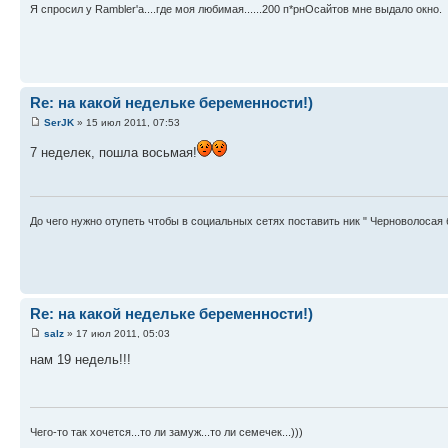
Я спросил у Rambler'а....где моя любимая......200 п*рнОсайтов мне выдало окно.
Re: на какой недельке беременности!)
SerJK
» 15 июл 2011, 07:53
7 неделек, пошла восьмая!
До чего нужно отупеть чтобы в социальных сетях поставить ник " Черноволосая
Re: на какой недельке беременности!)
salz
» 17 июл 2011, 05:03
нам 19 недель!!!
Чего-то так хочется...то ли замуж...то ли семечек...)))