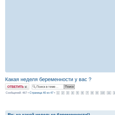
Какая неделя беременности у вас ?
Ответить
Сообщений: 467 •
Страница
40
из
47
•
1
2
3
4
5
6
7
8
9
10
11
Re: на какой недельке беременности!)