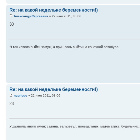
Re: на какой недельке беременности!)
Александр Сергеевич
» 22 июл 2011, 03:06
30
Я так хотела выйти замуж, а пришлось выйти на конечной автобуса....
Re: на какой недельке беременности!)
nepriggo
» 22 июл 2011, 03:09
23
У дьявола много имен: сатана, вельзевул, понедельник, математика, будильник..