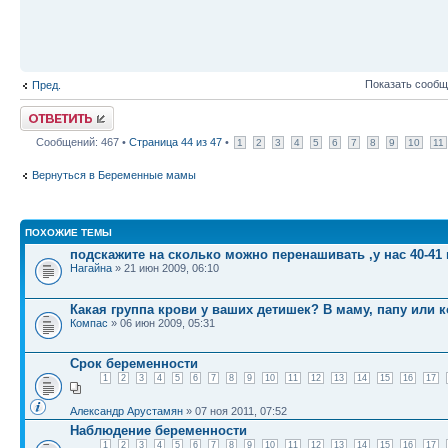
Показать сообщ
Пред.
Ответить
Сообщений: 467 •
Страница
44
из
47
•
1
2
3
4
5
6
7
8
9
10
11
Вернуться в Беременные мамы
ПОХОЖИЕ ТЕМЫ
подскажите на сколько можно перенашивать ,у нас 40-41
Нагайна
» 21 июн 2009, 06:10
Какая группа крови у ваших детишек? В маму, папу или к
Компас
» 06 июн 2009, 05:31
Срок беременности
1
2
3
4
5
6
7
8
9
10
11
12
13
14
15
16
17
Александр Арустамян
» 07 ноя 2011, 07:52
Наблюдение беременности
1
2
3
4
5
6
7
8
9
10
11
12
13
14
15
16
17