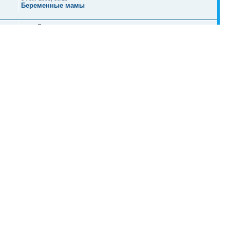
Беременные мамы
Stan_
25 сен 2009, 09:24
Беременные мамы
Наша команда
•
Удалить cookies конференции
• Часовой пояс: UTC + 4 часа