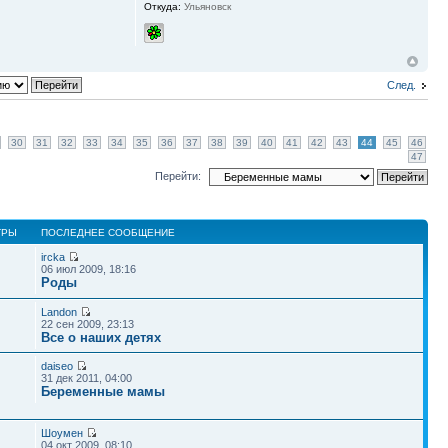
Откуда:
Ульяновск
След.
30
31
32
33
34
35
36
37
38
39
40
41
42
43
44
45
46
47
Перейти:
ТРЫ
ПОСЛЕДНЕЕ СООБЩЕНИЕ
ircka
06 июл 2009, 18:16
Роды
Landon
22 сен 2009, 23:13
Все о наших детях
daiseo
31 дек 2011, 04:00
Беременные мамы
Шоумен
04 окт 2009, 08:10