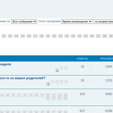
ения за:
Поле сортировки
12
13
14
15
16
17
18
19
20
21
22
23
24
25
26
27
28
29
ОТВЕТЫ
ПРОСМО
 неделя
18
1094
1
2
ого-то из ваших родителей?
30
1333
1
2
3
4
326
5680
18
19
20
21
22
23
24
25
26
27
28
29
30
31
32
33
637
6299
18
19
20
21
22
23
24
25
26
27
28
29