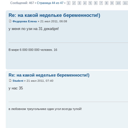
Сообщений: 467 •
Страница
44
из
47
•
1
2
3
4
5
6
7
8
9
10
11
Re: на какой недельке беременности!)
Федорова Елена
» 21 июл 2011, 06:08
у меня по узи на 31 декабря!
В мире 6 000 000 000 человек. 16
Re: на какой недельке беременности!)
Student
» 21 июл 2011, 07:40
у нас 35
в любовном треугольнике один угол всегда тупой!