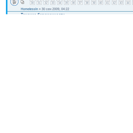
30
31
32
33
34
35
36
37
38
39
40
41
42
43
44
HomelessIn
» 30 сен 2009, 04:22
Течение беременности
1
2
3
4
5
6
7
8
9
10
11
12
13
14
15
16
17
30
31
32
33
34
35
36
37
38
39
40
41
42
43
44
alexLAN
» 23 сен 2009, 03:31
КТО СЕЙЧАС НА КОНФЕРЕНЦИИ
Сейчас этот форум просматривают:
Bing [Bot]
и гости: 2
Список форумов
Новости
Карта сайта (HTML)
Карта сайта(индекс)
RSS поток
Сп