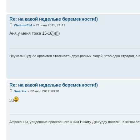
Re: на какой недельке беременности!)
Vladimir054
» 21 июл 2011, 21:41
Аня,у меня тоже 15-16))))))
Неужели Судьбе нравится сталкивать двух разных людей, чтоб один страдал, а в
Re: на какой недельке беременности!)
Smer4ik
» 22 июл 2011, 03:01
33
Африканцы, увидевшие приехавшего к ним Никиту Джигурду поняли - в жизни ест