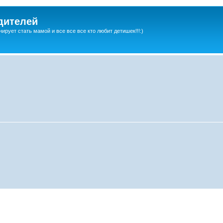
дителей
ирует стать мамой и все все все кто любит детишек!!!:)