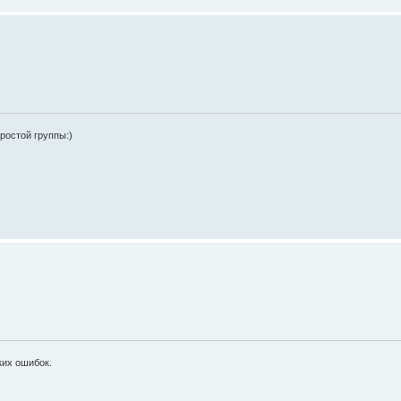
аростой группы:)
ких ошибок.