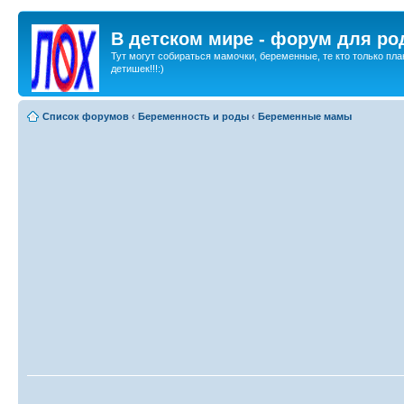
В детском мире - форум для ро
Тут могут собираться мамочки, беременные, те кто только пла
детишек!!!:)
Список форумов
‹
Беременность и роды
‹
Беременные мамы