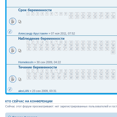
Срок беременности
1
2
3
4
5
6
7
8
9
10
11
12
13
14
15
16
17
22
23
24
25
26
27
28
29
Александр Арустамян
» 07 ноя 2011, 07:52
Наблюдение беременности
1
2
3
4
5
6
7
8
9
10
11
12
13
14
15
16
17
22
23
24
25
26
27
28
29
30
31
32
33
34
35
36
41
42
43
44
45
46
47
48
49
50
51
52
53
54
55
60
HomelessIn
» 30 сен 2009, 04:22
Течение беременности
1
2
3
4
5
6
7
8
9
10
11
12
13
14
15
16
17
22
23
24
25
26
27
28
29
30
31
32
33
34
35
36
41
42
43
44
45
46
47
48
49
50
51
52
53
54
55
alexLAN
» 23 сен 2009, 03:31
КТО СЕЙЧАС НА КОНФЕРЕНЦИИ
Сейчас этот форум просматривают: нет зарегистрированных пользователей и гост