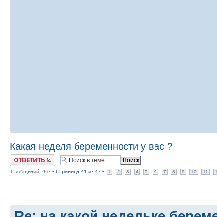
Какая неделя беременности у вас ?
Ответить
Сообщений: 467 •
Страница
41
из
47
•
1
2
3
4
5
6
7
8
9
10
11
Re: на какой недельке берем