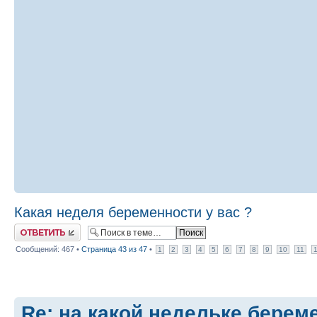
Какая неделя беременности у вас ?
Ответить
Сообщений: 467 •
Страница
43
из
47
•
1
2
3
4
5
6
7
8
9
10
11
Re: на какой недельке берем