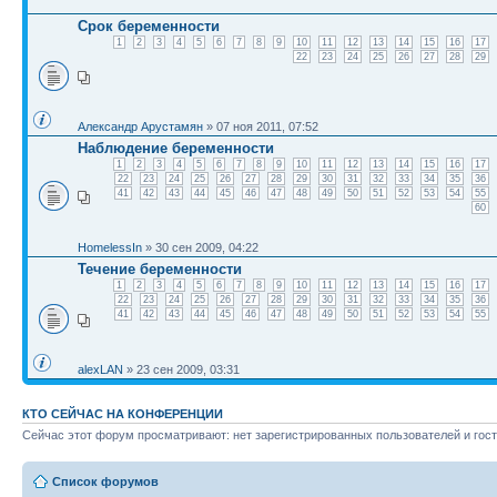
Срок беременности
1
2
3
4
5
6
7
8
9
10
11
12
13
14
15
16
17
22
23
24
25
26
27
28
29
Александр Арустамян
» 07 ноя 2011, 07:52
Наблюдение беременности
1
2
3
4
5
6
7
8
9
10
11
12
13
14
15
16
17
22
23
24
25
26
27
28
29
30
31
32
33
34
35
36
41
42
43
44
45
46
47
48
49
50
51
52
53
54
55
60
HomelessIn
» 30 сен 2009, 04:22
Течение беременности
1
2
3
4
5
6
7
8
9
10
11
12
13
14
15
16
17
22
23
24
25
26
27
28
29
30
31
32
33
34
35
36
41
42
43
44
45
46
47
48
49
50
51
52
53
54
55
alexLAN
» 23 сен 2009, 03:31
КТО СЕЙЧАС НА КОНФЕРЕНЦИИ
Сейчас этот форум просматривают: нет зарегистрированных пользователей и гост
Список форумов