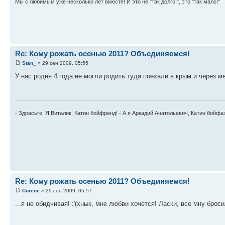
Мы с любимым уже несколько лет вместе! И это не "так долго!", это "так мало!"
Re: Кому рожать осенью 2011? Объединяемся!
Stan_
» 29 сен 2009, 05:55
У нас родня 4 года не могли родить туда поехали в крым и через м
- Здрасьте. Я Виталик, Катин бойфренд! - А я Аркадий Анатольевич, Катин бойфа
Re: Кому рожать осенью 2011? Объединяемся!
Corene
» 29 сен 2009, 05:57
...я не обидчивая! :'(хнык, мне любви хочется! Ласки, все мну бросил