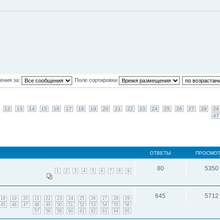
ения за:
Поле сортировки
12
13
14
15
16
17
18
19
20
21
22
23
24
25
26
27
28
29
47
ОТВЕТЫ
ПРОСМО
80
5350
1
2
3
4
5
6
7
8
9
645
5712
18
19
20
21
22
23
24
25
26
27
28
29
45
46
47
48
49
50
51
52
53
54
55
56
57
58
59
60
61
62
63
64
65