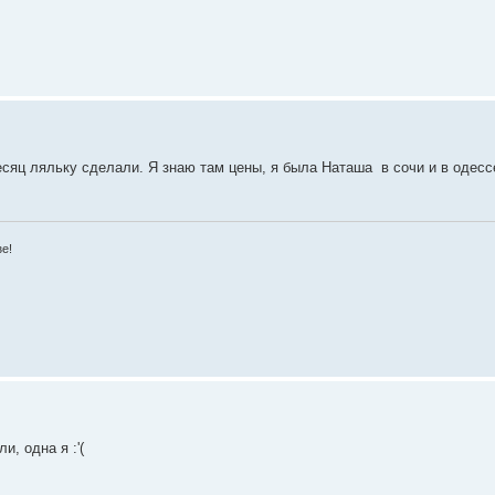
есяц ляльку сделали. Я знаю там цены, я была Наташа в сочи и в одесс
зе!
и, одна я :'(