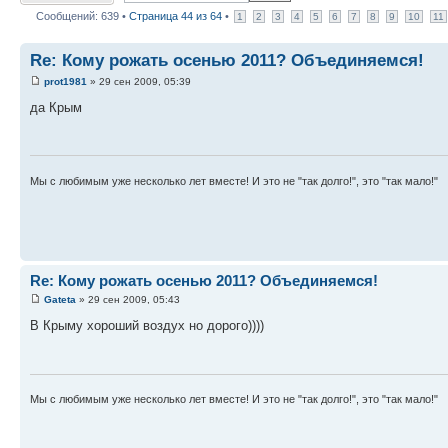
Сообщений: 639 •
Страница
44
из
64
•
1
2
3
4
5
6
7
8
9
10
11
Re: Кому рожать осенью 2011? Объединяемся!
prot1981
» 29 сен 2009, 05:39
да Крым
Мы с любимым уже несколько лет вместе! И это не "так долго!", это "так мало!"
Re: Кому рожать осенью 2011? Объединяемся!
Gateta
» 29 сен 2009, 05:43
В Крыму хороший воздух но дорого))))
Мы с любимым уже несколько лет вместе! И это не "так долго!", это "так мало!"