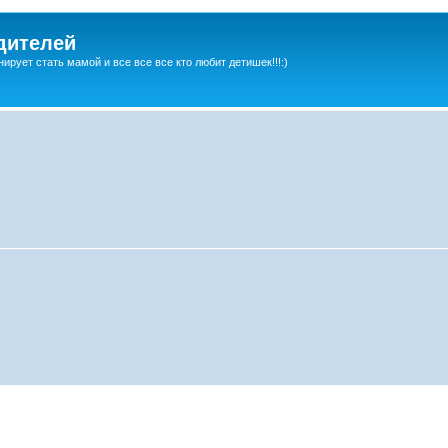
дителей
ирует стать мамой и все все все кто любит детишек!!!:)