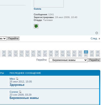
Gateta
Сообщения:
1241
Зарегистрирован:
19 июл 2009, 10:40
Откуда:
Таловая
След.
30
31
32
33
34
35
36
37
38
39
40
41
42
43
44
45
46
48
49
50
51
52
53
54
55
56
57
58
59
60
61
62
63
64
Перейти:
ТРЫ
ПОСЛЕДНЕЕ СООБЩЕНИЕ
Miss
25 июл 2012, 15:05
Здоровье
Corene
23 сен 2009, 03:29
Беременные мамы