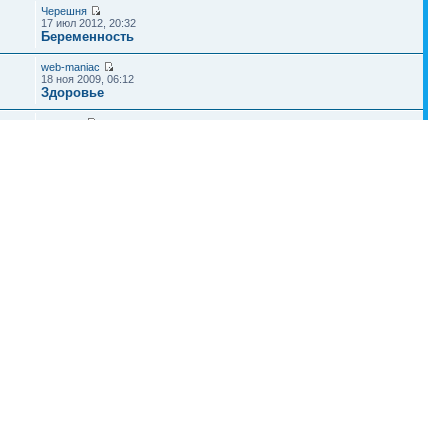
Черешня
17 июл 2012, 20:32
Беременность
web-maniac
18 ноя 2009, 06:12
Здоровье
анарина
10 сен 2010, 14:50
Питание ребенка
Наша команда
•
Удалить cookies конференции
• Часовой пояс: UTC + 4 часа