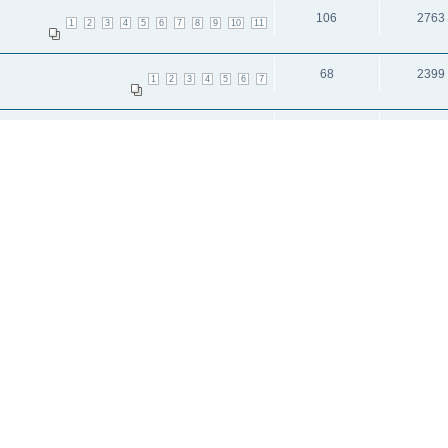
106
2763
1
2
3
4
5
6
7
8
9
10
11
68
2399
1
2
3
4
5
6
7
83
2225
1
2
3
4
5
6
7
8
9
и: 4
исок каналов