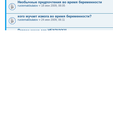
Необычные предпочтения во время беременности
rustemakbulatov
» 18 июн 2009, 06:05
кого мучает изжога во время беременности?
rustemakbulatov
» 24 июн 2009, 06:11
Первое меню для НЕХОЧУХ!!!
Мордочка
» 25 июн 2009, 20:05
КТО СЕЙЧАС НА КОНФЕРЕНЦИИ
Сейчас этот форум просматривают: нет зарегистрированных пользователей и гост
Список форумов
Новости
Карта сайта (HTML)
Карта сайта(индекс)
RSS поток
Сп