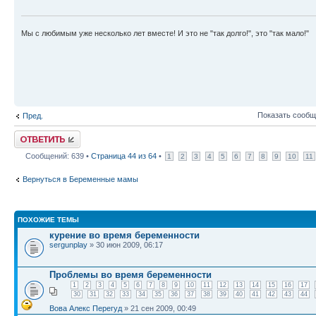
Мы с любимым уже несколько лет вместе! И это не "так долго!", это "так мало!"
Показать сообщ
Пред.
Ответить
Сообщений: 639 •
Страница
44
из
64
•
1
2
3
4
5
6
7
8
9
10
11
Вернуться в Беременные мамы
ПОХОЖИЕ ТЕМЫ
курение во время беременности
sergunplay
» 30 июн 2009, 06:17
Проблемы во время беременности
1
2
3
4
5
6
7
8
9
10
11
12
13
14
15
16
17
30
31
32
33
34
35
36
37
38
39
40
41
42
43
44
Вова Алекс Перегуд
» 21 сен 2009, 00:49