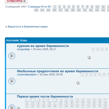
Сообщений: 646 •
Страница
64
из
65
•
1
2
3
4
5
6
7
8
9
10
11
33
34
35
36
37
38
39
40
41
42
43
44
Вернуться в Беременные мамы
ПОХОЖИЕ ТЕМЫ
курение во время беременности
sergunplay
» 30 июн 2009, 06:17
1
2
3
4
Необычные предпочтения во время беременности
rustemakbulatov
» 18 июн 2009, 06:05
1
2
3
4
5
6
7
Первое время после беременности
1
2
3
4
5
6
7
8
9
10
11
12
13
14
15
16
17
22
23
24
25
26
27
28
29
30
31
32
33
34
35
36
41
42
43
44
45
46
47
48
49
50
51
52
53
54
55