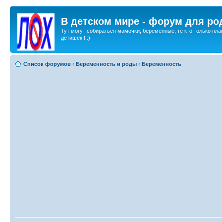
В детском мире - форум для ро
Тут могут собираться мамочки, беременные, те кто только пла
детишек!!!:)
Список форумов
‹
Беременность и роды
‹
Беременность