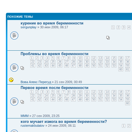
ПОХОЖИЕ ТЕМЫ
курение во время беременности
sergunplay
» 30 июн 2009, 06:17
1
2
3
4
Проблемы во время беременности
1
2
3
4
5
6
7
8
9
10
11
12
13
14
15
16
17
22
23
24
25
26
27
28
29
30
31
32
33
34
35
36
41
42
43
44
45
46
47
48
49
50
51
52
53
54
55
60
61
Вова Алекс Перегуд
» 21 сен 2009, 00:49
Первое время после беременности
1
2
3
4
5
6
7
8
9
10
11
12
13
14
15
16
17
22
23
24
25
26
27
28
29
30
31
32
33
34
35
36
41
42
43
44
45
46
47
48
49
50
51
52
53
54
55
60
MMM
» 27 сен 2009, 23:25
кого мучает изжога во время беременности?
rustemakbulatov
» 24 июн 2009, 06:11
1
2