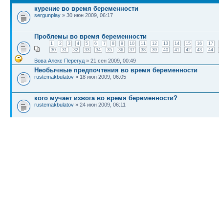
курение во время беременности
sergunplay
» 30 июн 2009, 06:17
Проблемы во время беременности
1
2
3
4
5
6
7
8
9
10
11
12
13
14
15
16
17
30
31
32
33
34
35
36
37
38
39
40
41
42
43
44
Вова Алекс Перегуд
» 21 сен 2009, 00:49
Необычные предпочтения во время беременности
rustemakbulatov
» 18 июн 2009, 06:05
кого мучает изжога во время беременности?
rustemakbulatov
» 24 июн 2009, 06:11
Первое меню для НЕХОЧУХ!!!
Мордочка
» 25 июн 2009, 20:05
КТО СЕЙЧАС НА КОНФЕРЕНЦИИ
Сейчас этот форум просматривают: нет зарегистрированных пользователей и гост
Список форумов