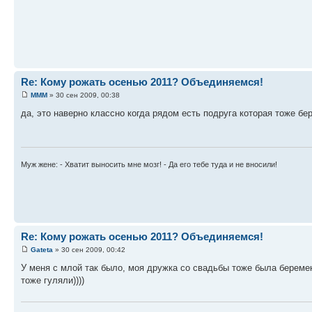
Re: Кому рожать осенью 2011? Объединяемся!
MMM
» 30 сен 2009, 00:38
да, это наверно классно когда рядом есть подруга которая тоже бе
Муж жене: - Хватит выносить мне мозг! - Да его тебе туда и не вносили!
Re: Кому рожать осенью 2011? Объединяемся!
Gateta
» 30 сен 2009, 00:42
У меня с млой так было, моя дружка со свадьбы тоже была беремен
тоже гуляли))))