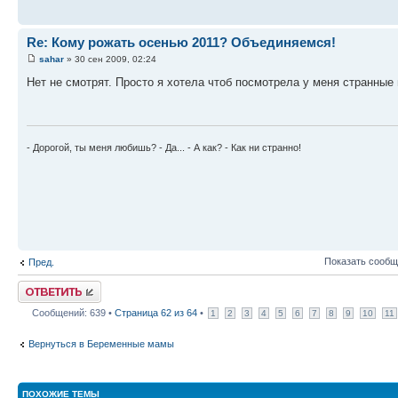
Re: Кому рожать осенью 2011? Объединяемся!
sahar
» 30 сен 2009, 02:24
Нет не смотрят. Просто я хотела чтоб посмотрела у меня странны
- Дорогой, ты меня любишь? - Да... - А как? - Как ни странно!
Показать сообщ
Пред.
Ответить
Сообщений: 639 •
Страница
62
из
64
•
1
2
3
4
5
6
7
8
9
10
11
Вернуться в Беременные мамы
ПОХОЖИЕ ТЕМЫ