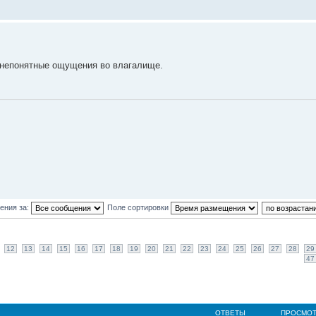
е непонятные ощущения во влагалище.
ения за:
Поле сортировки
12
13
14
15
16
17
18
19
20
21
22
23
24
25
26
27
28
29
47
ОТВЕТЫ
ПРОСМО