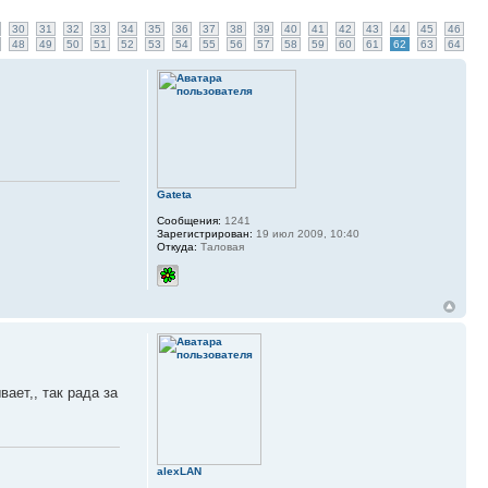
30
31
32
33
34
35
36
37
38
39
40
41
42
43
44
45
46
48
49
50
51
52
53
54
55
56
57
58
59
60
61
62
63
64
Gateta
Сообщения:
1241
Зарегистрирован:
19 июл 2009, 10:40
Откуда:
Таловая
вает,, так рада за
alexLAN