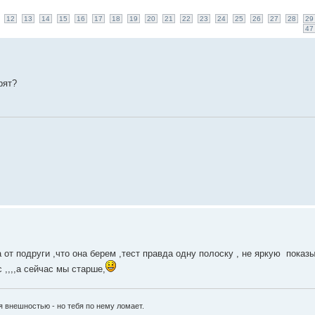
12
13
14
15
16
17
18
19
20
21
22
23
24
25
26
27
28
29
47
рят?
ала от подруги ,что она берем ,тест правда одну полоску , не яркую показы
 ,,,,а сейчас мы старше,
я внешностью - но тебя по нему ломает.