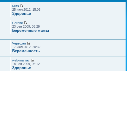
Miss
25 июл 2012, 15:05
Здоровье
Corene
23 сен 2009, 03:29
Беременные мамы
Черешня
17 июл 2012, 20:32
Беременность
web-maniac
18 ноя 2009, 06:12
Здоровье
анарина
10 сен 2010, 14:50
Питание ребенка
Наша команда
•
Удалить cookies конференции
• Часовой пояс: UTC + 4 часа