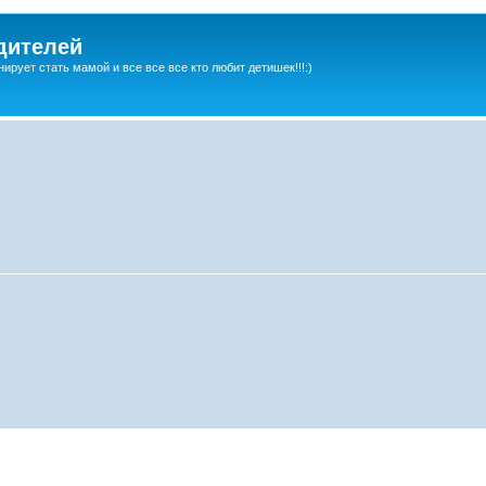
дителей
ирует стать мамой и все все все кто любит детишек!!!:)