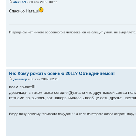
alexLAN
» 30 сен 2009, 00:56
Спасибо Наташ!
И вроде бы нет ничего особенного в человеке: он не блещит умом, не выделяетс
Re: Кому рожать осенью 2011? Объединяемся!
детектор
» 30 сен 2009, 02:23
всем привет!!!
девочки,я в таком шоке сегодня(((узнала что друг нашей семьи по
пятнами покрылось,вот нанервничалась.вообще есть друзья настоящие
Везде вижу рекламу "помогите похудеть! " а если из второго слова стереть пару б