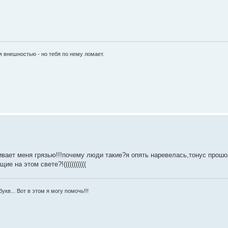
я внешностью - но тебя по нему ломает.
ливает меня грязью!!!почему люди такие?я опять наревелась,тонус прошо
 на этом свете?!(((((((((((
укв... Вот в этом я могу помочь!!!