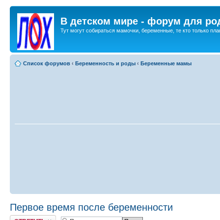
В детском мире - форум для ро
Тут могут собираться мамочки, беременные, те кто только план
Список форумов
‹
Беременность и роды
‹
Беременные мамы
Первое время после беременности
Ответить