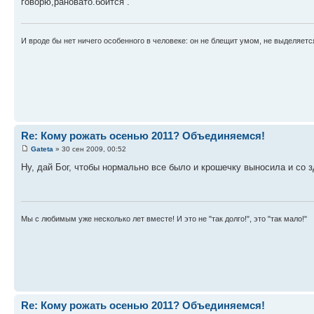
говорю,рановато.боится .
И вроде бы нет ничего особенного в человеке: он не блещит умом, не выделяетс
Re: Кому рожать осенью 2011? Объединяемся!
Gateta
» 30 сен 2009, 00:52
Ну, дай Бог, чтобы нормально все было и крошечку выносила и со
Мы с любимым уже несколько лет вместе! И это не "так долго!", это "так мало!"
Re: Кому рожать осенью 2011? Объединяемся!