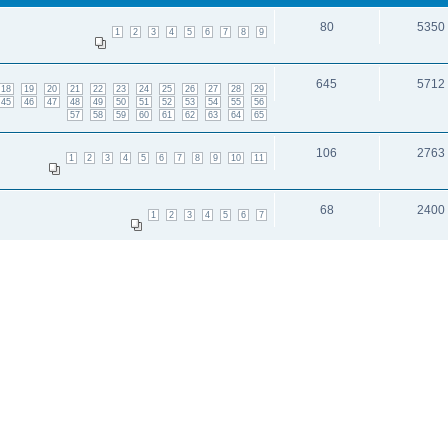
80
5350
1
2
3
4
5
6
7
8
9
645
5712
18
19
20
21
22
23
24
25
26
27
28
29
45
46
47
48
49
50
51
52
53
54
55
56
57
58
59
60
61
62
63
64
65
106
2763
1
2
3
4
5
6
7
8
9
10
11
68
2400
1
2
3
4
5
6
7
83
2227
1
2
3
4
5
6
7
8
9
и: 4