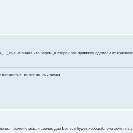
,,,,,она не знала что берем,,а второй раз прививку сделали от краснухи
я внешностью - но тебя по нему ломает.
ла,,,пролечилась,,и сейчас дай Бог всё будет хорошо!,,,она хочет на уз