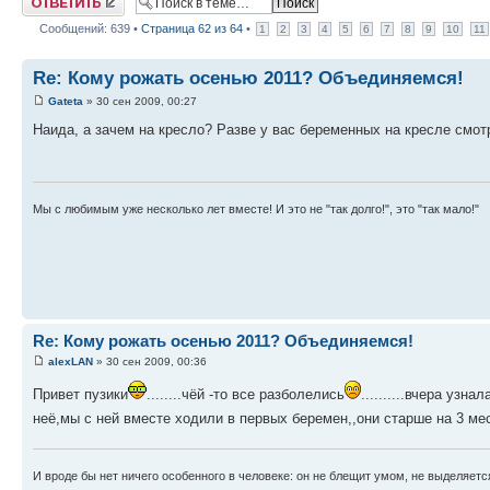
Сообщений: 639 •
Страница
62
из
64
•
1
2
3
4
5
6
7
8
9
10
11
Re: Кому рожать осенью 2011? Объединяемся!
Gateta
» 30 сен 2009, 00:27
Наида, а зачем на кресло? Разве у вас беременных на кресле смот
Мы с любимым уже несколько лет вместе! И это не "так долго!", это "так мало!"
Re: Кому рожать осенью 2011? Объединяемся!
alexLAN
» 30 сен 2009, 00:36
Привет пузики
........чёй -то все разболелись
..........вчера узн
неё,мы с ней вместе ходили в первых беремен,,они старше на 3 мес
И вроде бы нет ничего особенного в человеке: он не блещит умом, не выделяетс